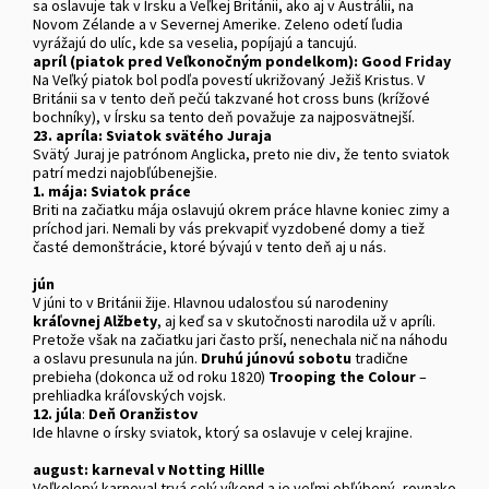
sa oslavuje tak v Írsku a Veľkej Británii, ako aj v Austrálii, na
Novom Zélande a v Severnej Amerike. Zeleno odetí ľudia
vyrážajú do ulíc, kde sa veselia, popíjajú a tancujú.
apríl (piatok pred Veľkonočným pondelkom): Good Friday
Na Veľký piatok bol podľa povestí ukrižovaný Ježiš Kristus. V
Británii sa v tento deň pečú takzvané hot cross buns (krížové
bochníky), v Írsku sa tento deň považuje za najposvätnejší.
23. apríla:
Sviatok svätého Juraja
Svätý Juraj je patrónom Anglicka, preto nie div, že tento sviatok
patrí medzi najobľúbenejšie.
1. mája: Sviatok práce
Briti na začiatku mája oslavujú okrem práce hlavne koniec zimy a
príchod jari. Nemali by vás prekvapiť vyzdobené domy a tiež
časté demonštrácie, ktoré bývajú v tento deň aj u nás.
jún
V júni to v Británii žije. Hlavnou udalosťou sú narodeniny
kráľovnej Alžbety
, aj keď sa v skutočnosti narodila už v apríli.
Pretože však na začiatku jari často prší, nenechala nič na náhodu
a oslavu presunula na jún.
Druhú júnovú sobotu
tradične
prebieha (dokonca už od roku 1820)
Trooping the Colour
–
prehliadka kráľovských vojsk.
12. júla
:
Deň Oranžistov
Ide hlavne o írsky sviatok, ktorý sa oslavuje v celej krajine.
august:
karneval v Notting Hillle
Veľkolepý karneval trvá celý víkend a je veľmi obľúbený, rovnako