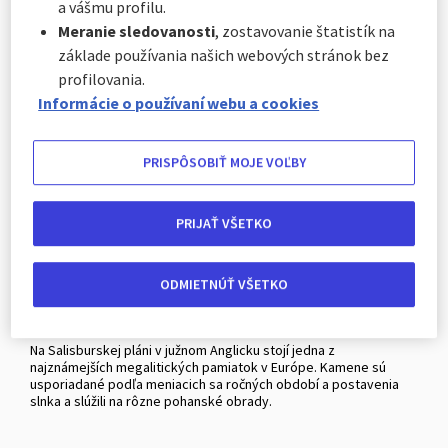
a vášmu profilu.
pobrežie bolo zapísané ako pamiatka svetového dedičstva
UNESCO.
Meranie sledovanosti
, zostavovanie štatistík na
základe používania našich webových stránok bez
profilovania.
Informácie o používaní webu a cookies
PRISPÔSOBIŤ MOJE VOĽBY
PRIJAŤ VŠETKO
ODMIETNÚŤ VŠETKO
Stonehenge
Na Salisburskej pláni v južnom Anglicku stojí jedna z
najznámejších megalitických pamiatok v Európe. Kamene sú
usporiadané podľa meniacich sa ročných období a postavenia
slnka a slúžili na rôzne pohanské obrady.