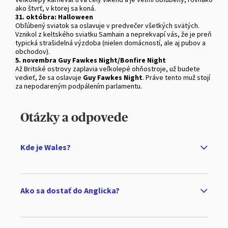
ako štvrť, v ktorej sa koná.
31. októbra: Halloween
Obľúbený sviatok sa oslavuje v predvečer všetkých svätých.
Vznikol z keltského sviatku Samhain a neprekvapí vás, že je preň
typická strašidelná výzdoba (nielen domácností, ale aj pubov a
obchodov).
5. novembra Guy Fawkes Night/Bonfire Night
Až Britské ostrovy zaplavia veľkolepé ohňostroje, už budete
vedieť, že sa oslavuje
Guy Fawkes Night
. Práve tento muž stojí
za nepodareným podpálením parlamentu.
Otázky a odpovede
Kde je Wales?
Ako sa dostať do Anglicka?