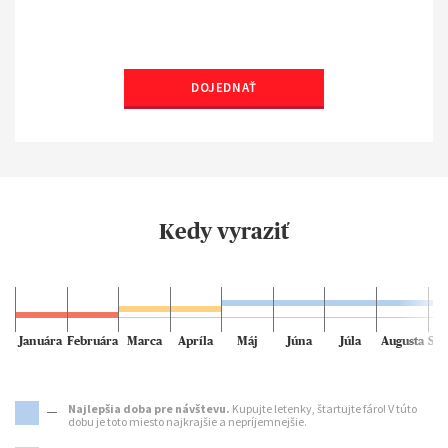
DOJEDNAŤ
Kedy vyraziť
Januára
Februára
Marca
Apríla
Máj
Júna
Júla
Augusta
Sep
Na tejto webovej stránke sa zbierajú súbory cookie.
Najlepšia doba pre návštevu.
Kupujte letenky, štartujte fáro! V túto
Počas prehliadania webovej stránky sa vypúšťajú
dobu je toto miesto najkrajšie a nepríjemnejšie.
funkčné a technické súbory cookie
(nevyhnutne