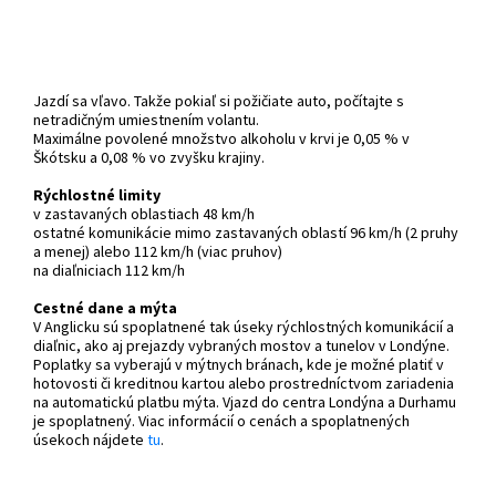
Jazdí sa vľavo. Takže pokiaľ si požičiate auto, počítajte s
netradičným umiestnením volantu.
Maximálne povolené množstvo alkoholu v krvi je 0,05 % v
Škótsku a 0,08 % vo zvyšku krajiny.
Rýchlostné limity
v zastavaných oblastiach 48 km/h
ostatné komunikácie mimo zastavaných oblastí 96 km/h (2 pruhy
a menej) alebo 112 km/h (viac pruhov)
na diaľniciach 112 km/h
Cestné dane a mýta
V Anglicku sú spoplatnené tak úseky rýchlostných komunikácií a
diaľnic, ako aj prejazdy vybraných mostov a tunelov v Londýne.
Poplatky sa vyberajú v mýtnych bránach, kde je možné platiť v
hotovosti či kreditnou kartou alebo prostredníctvom zariadenia
na automatickú platbu mýta. Vjazd do centra Londýna a Durhamu
je spoplatnený. Viac informácií o cenách a spoplatnených
úsekoch nájdete
tu
.