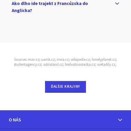
Ako dlho ide trajekt z Francúzska do
Anglicka?
Sources: mzv.cz; uamk.cz; invia.cz; wikipedie.cz; lonelyplanet.cz;
studentagency.cz; adrialand.cz; hedvabnastezka.cz; svetadily.cz,
ĎALŠIE KRAJINY
O NÁS