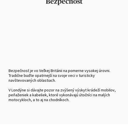
Bezpečnosť
Bezpečnosť je vo Veľkej Británii na pomerne vysokej úrovni.
Tradične buďte opatrnejší na svoje veci v turisticky
navštevovaných oblastiach.
V Londýne si dávajte pozor na zvýšený výskyt krádeží mobilov,
peňaženiek a kabeliek, ktoré vykonávajú útočníci na malých
motocykloch, a to aj na chodníkoch.