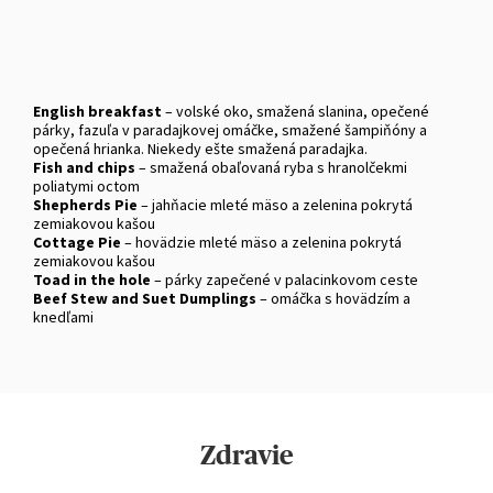
English breakfast
– volské oko, smažená slanina, opečené
párky, fazuľa v paradajkovej omáčke, smažené šampiňóny a
opečená hrianka. Niekedy ešte smažená paradajka.
Fish and chips
– smažená obaľovaná ryba s hranolčekmi
poliatymi octom
Shepherds Pie
– jahňacie mleté mäso a zelenina pokrytá
zemiakovou kašou
Cottage Pie
– hovädzie mleté mäso a zelenina pokrytá
zemiakovou kašou
Toad in the hole
– párky zapečené v palacinkovom ceste
Beef Stew and Suet Dumplings
– omáčka s hovädzím a
knedľami
Zdravie