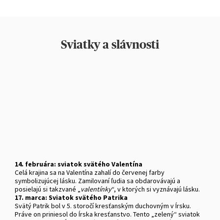
Sviatky a slávnosti
14. februára: sviatok svätého Valentína
Celá krajina sa na Valentína zahalí do červenej farby
symbolizujúcej lásku. Zamilovaní ľudia sa obdarovávajú a
posielajú si takzvané „
valentínky
“, v ktorých si vyznávajú lásku.
17. marca: Sviatok svätého Patrika
Svätý Patrik bol v 5. storočí kresťanským duchovným v Írsku.
Práve on priniesol do Írska kresťanstvo. Tento „zelený“ sviatok