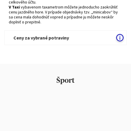
celkového účtu.
V Taxi
vybavenom taxametrom môžete jednoducho zaokrúhliť
cenu jazdného hore. V prípade objednávky tzv. „minicabov“ by
sa cena mala dohodnúť vopred a prípadne ju môžete neskôr
doplniť o prepitné.
Ceny za vybrané potraviny
Šport