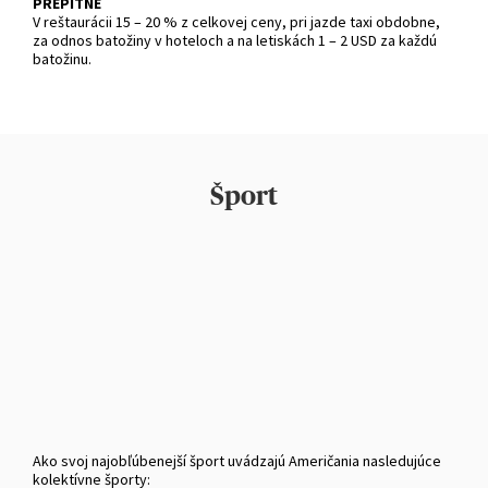
PREPITNÉ
V reštaurácii 15 – 20 % z celkovej ceny, pri jazde taxi obdobne,
za odnos batožiny v hoteloch a na letiskách 1 – 2 USD za každú
batožinu.
Šport
Ako svoj najobľúbenejší šport uvádzajú Američania nasledujúce
kolektívne športy: