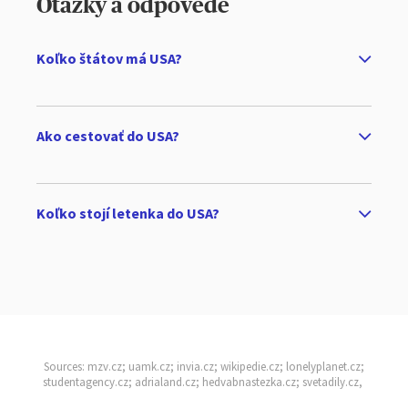
Otázky a odpovede
Koľko štátov má USA?
Ako cestovať do USA?
Koľko stojí letenka do USA?
Sources: mzv.cz; uamk.cz; invia.cz; wikipedie.cz; lonelyplanet.cz;
studentagency.cz; adrialand.cz; hedvabnastezka.cz; svetadily.cz,