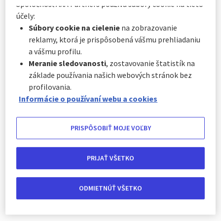
Spoločnosť AXA Partners používa súbory cookie na tieto
štátov. Leží pri ústí rieky Hudson do Atlantického oceánu a skladá
sa z piatich častí: Brooklyn, Manhattan, Queens, Bronx a
účely:
Richmond. Najnavštevovanejšou časťou je Manhattan, kde
Súbory cookie na cielenie
na zobrazovanie
nájdete aj symbol celých Spojených štátov – Sochu slobody,
reklamy, ktorá je prispôsobená vášmu prehliadaniu
týčiacu sa na Liberty Island.
a vášmu profilu.
Meranie sledovanosti
, zostavovanie štatistík na
základe používania našich webových stránok bez
profilovania.
Informácie o používaní webu a cookies
PRISPÔSOBIŤ MOJE VOĽBY
PRIJAŤ VŠETKO
Niagarské vodopády
Najznámejšie severoamerické vodopády nájdete na rieke
ODMIETNÚŤ VŠETKO
Niagare spájajúcej Erijské jazero s jazerom Ontario. Tvoria
prírodnú hranicu medzi Kanadou a USA.