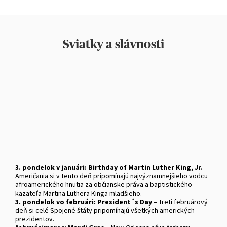
Sviatky a slávnosti
3. pondelok v januári:
Birthday of Martin Luther King, Jr.
–
Američania si v tento deň pripomínajú najvýznamnejšieho vodcu
afroamerického hnutia za občianske práva a baptistického
kazateľa Martina Luthera Kinga mladšieho.
3. pondelok vo februári: President´s Day
– Tretí februárový
deň si celé Spojené štáty pripomínajú všetkých amerických
prezidentov.