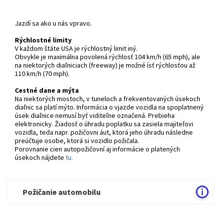
Jazdí sa ako u nás vpravo.
Rýchlostné limity
V každom štáte USA je rýchlostný limit iný.
Obvykle je maximálna povolená rýchlosť 104 km/h (65 mph), ale
na niektorých diaľniciach (freeway) je možné ísť rýchlosťou až
110 km/h (70 mph).
Cestné dane a mýta
Na niektorých mostoch, v tuneloch a frekventovaných úsekoch
diaľnic sa platí mýto. Informácia o vjazde vozidla na spoplatnený
úsek diaľnice nemusí byť viditeľne označená. Prebieha
elektronicky. Žiadosť o úhradu poplatku sa zasiela majiteľovi
vozidla, teda napr. požičovni áut, ktorá jeho úhradu následne
preúčtuje osobe, ktorá si vozidlo požičala.
Porovnanie cien autopožičovní aj informácie o platených
úsekoch nájdete
tu.
Požičanie automobilu