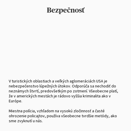
Bezpečnosť
V turistických oblastiach a veľkých aglomeráciách USA je
nebezpečenstvo lúpežných útokov. Odporúča sa nechodiť do
neznámych štvrtí, predovšetkým po zotmení. Všeobecne platí,
že v amerických mestách je rádovo vyššia kriminalita ako v
Európe.
Miestna polícia, vzhľadom na vysokú zločinnosť a časté
ohrozenie policajtov, používa všeobecne tvrdšie metódy, ako
sme zvyknutí u nás.