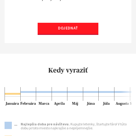
DOJEDNAŤ
Kedy vyraziť
Januára
Februára
Marca
Apríla
Máj
Júna
Júla
Augusta
Sep
Najlepšia doba pre návštevu.
Kupujte letenky, štartujte fáro! V túto
dobu je toto miesto najkrajšie a nepríjemnejšie.