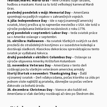
február/marec: Mardi Gras
– New Orleans ožije farbami,
hudbou a maskami. Koná sa tu totiž veľkolepý karneval Mardi
Gras.
posledný pondelok v máji: Memorial Day
– Američania
spomínajú na padlých vojakov v zahraničných vojnách.
4. júla: Independence Day
– Ide o najvýznamnejší americký
sviatok, ktorý prežíva aj to najmenšie mestečko v USA. Ide totiž o
výročie podpísania Deklarácie nezávislosti z roku 1776.
prvý pondelok v septembri: Labor Day
– teda sviatok práce
sa v Amerike oslavuje v septembri.
31. októbra: Halloween
– Na sviatok Všetkých svätých sa deti
prezlečú do strašidelných kostýmov a v susedstve koledujú a
dostávajú sladkosti. Klasickou dekoráciou sprevádzajúcou tento
sviatok je vydlabaná tekvica.
druhý pondelok v októbri: Columbus Day
– Oslavuje sa
výročie objavenia Ameriky Krištofom Kolumbom
11. novembra: Veterans Day
– Američania v tento deň
vzdávajú poctu všetkým veteránom americkej armády
štvrtý štvrtok v novembri: Thanksgiving Day
– Ďalší
významný sviatok – Deň vďakyvzdania, počas ktorého sa zídu pri
jednom stole najbližší aj priatelia, dávnejšie sa počas večere
ďakovalo za bohatú úrodu.
25. decembra: Christmas Day
– Vianoce ako každé iné.
Američania si však darčeky rozdávajú až ráno po Štedrom dni.