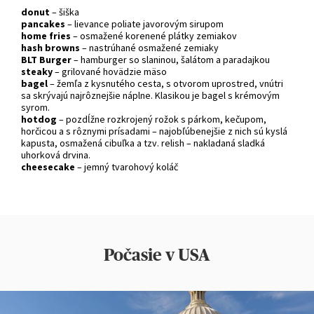
donut
– šiška
pancakes
– lievance poliate javorovým sirupom
home fries
– osmažené korenené plátky zemiakov
hash browns
– nastrúhané osmažené zemiaky
BLT Burger
– hamburger so slaninou, šalátom a paradajkou
steaky
– grilované hovädzie mäso
bagel
– žemľa z kysnutého cesta, s otvorom uprostred, vnútri
sa skrývajú najrôznejšie náplne. Klasikou je bagel s krémovým
syrom.
hotdog
– pozdĺžne rozkrojený rožok s párkom, kečupom,
horčicou a s rôznymi prísadami – najobľúbenejšie z nich sú kyslá
kapusta, osmažená cibuľka a tzv. relish – nakladaná sladká
uhorková drvina.
cheesecake
– jemný tvarohový koláč
Počasie v USA