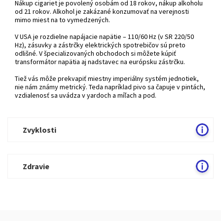
Nákup cigariet je povolený osobám od 18 rokov, nákup alkoholu
od 21 rokov. Alkohol je zakázané konzumovať na verejnosti
mimo miest na to vymedzených.
V USA je rozdielne napájacie napätie – 110/60 Hz (v SR 220/50
Hz
), zásuvky a zástrčky elektrických spotrebičov sú preto
odlišné. V špecializovaných obchodoch si môžete kúpiť
transformátor napätia aj nadstavec na európsku zástrčku.
Tiež vás môže prekvapiť miestny imperiálny systém jednotiek,
nie nám známy metrický. Teda napríklad pivo sa čapuje v pintách,
vzdialenosť sa uvádza v yardoch a míľach a pod.
Zvyklosti
Zdravie