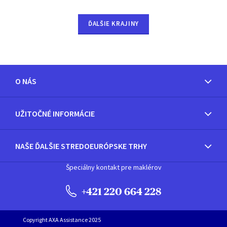
ĎALŠIE KRAJINY
O NÁS
UŽITOČNÉ INFORMÁCIE
NAŠE ĎALŠIE STREDOEURÓPSKE TRHY
Špeciálny kontakt pre maklérov
+421 220 664 228
Copyright AXA Assistance 2025