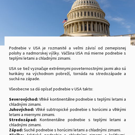
Podnebie v USA je rozmanité a veľmi závisí od zemepisnej
polohy a nadmorskej výšky. Väčšina USA má mierne podnebie s
teplými letami a chladnými zimami.
USA se tiež vyznačuje extrémnymi poveternostnými javmi ako sú
hurikány na východnom pobreží, tornáda na stredozápade a
suchá na západe.
Všeobecne sa dá opísať podnebie v USA takto:
Severovýchod:
Vlhké kontinentálne podnebie s teplými letami a
chladnými zimami.
Juhovýchod:
Vlhké subtropické podnebie s horúcimi a vlhkými
letami a miernymi zimami.
Stredozápad:
Kontinentálne podnebie s teplými letami a
chladnými zimami.
Západ:
Suché podnebie s horúcimi letami a chladnými zimami.
Aljaška:
Arktické podnebie s chladnými zimami a krátkymi,