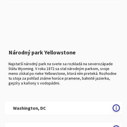
Národný park Yellowstone
Najstarší národný park na svete sa rozkladá na severozápade
štátu Wyoming. V roku 1872 sa stal národným parkom, svoje
meno získal po rieke Yellowstone, ktorá ním preteká. Rozhodne
tu stoja za pohľad známe horúce pramene, bahnité jazierka,
gejzíry a kaňony s vodopádmi.
Washington, DC