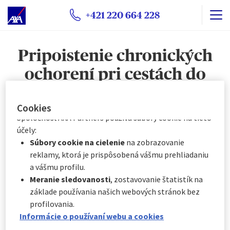
Prostredníctvom Centra preferencií súborov cookie
+421 220 664 228
môžete súhlasiť so všetkými alebo len s niektorými
voliteľnými súbormi cookie v závislosti od ich kategórie:
Okamžite kliknutím na „
Prispôsobiť moje voľby
“
Pripoistenie chronických
nižšie, alebo
Kedykoľvek kliknutím na „
Centrum preferencií
ochorení pri cestách do
súborov cookie
“, ktoré je k dispozícii v päte
zahraničia
webovej stránky.
Cookies
Spoločnosť AXA Partners používa súbory cookie na tieto
účely:
Súbory cookie na cielenie
na zobrazovanie
reklamy, ktorá je prispôsobená vášmu prehliadaniu
a vášmu profilu.
Meranie sledovanosti
, zostavovanie štatistík na
základe používania našich webových stránok bez
profilovania.
Informácie o používaní webu a cookies