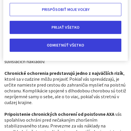
PRISPÔSOBIŤ MOJE VOĽBY
PRIJAŤ VŠETKO
Dlhodobo liečené ochorenia vám môžu v cudzine spôsobiť
veľa komplikácií – nielen po stránke zdravotnej, ale aj
administratívnej. Pokiaľ sa s chronickým ochorením
ODMIETNÚŤ VŠETKO
stretávate, pri cestách do zahraničia rozhodne myslite na
pripoistenie, ktoré vám pomôže s pokrytím prípadných
súvisiacich nákladov.
Chronické ochorenia predstavujú jedno z najväčších rizík
,
ktoré sa v cudzine môžu prejaviť. Pokiaľ vás sprevádzajú, je
určite namieste pred cestou do zahraničia myslieť na poistnú
ochranu. Komplikácie spojené s dlhodobou chorobou sú totiž
nepríjemné samy o sebe, ale o to viac, pokiaľ vás stretnú v
cudzej krajine.
Pripoistenie chronických ochorení od poisťovne AXA
vás
spoľahlivo ochráni pred nečakaným zhoršením
stabilizovaného stavu. Prevezme za vás náklady na