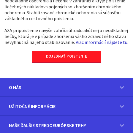
neodkladné ošetrenia a liečenie v zahraničí a kryje poistenie
liečebných nákladov spojených so zhoršením chronického
ochorenia. Stabilizované chronické ochorenia sú súčasťou
základného cestovného poistenia.
AXA pripoistenie navyše zahŕňa úhradu akútnej a neodkladnej
liečby, ktorá je v prípade zhoršenia vášho zdravotného stavu
nevyhnutná na jeho stabilizovanie.
Viac informácií nájdete tu.
DOJEDNAŤ POISTENIE
O NÁS
UŽITOČNÉ INFORMÁCIE
NAŠE ĎALŠIE STREDOEURÓPSKE TRHY