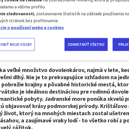
iadaniu a vášmu profilu.
nie sledovanosti
, zostavovanie štatistík na základe používania n
Potápanie v Chorváts
ých stránok bez profilovania.
cie o používaní webu a cookies
OBIŤ MOJE VOĽBY
ODMIETNÚŤ VŠETKO
PRIJA
ka veľké množstvo dovolenkárov, najmä v lete, keď
veľmi dlhý. Nie je to prekvapujúce vzhľadom na jed
pobrežie krajiny a pôvabné historické mestá, ktoré
rvátsko je ideálnou destináciou pre rodinnú dovole
omantické pobyty. Jadranské more ponúka skvelú pr
cú objavovať krásy podmorskej prírody. Krištáľovo 
 život, ktorý na mnohých miestach zostal ušetre
zásahov, a zaujímavé vraky lodí - to všetko robí z p
velý zážitok.