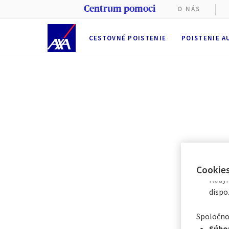
Centrum pomoci
O NÁS
CESTOVNÉ POISTENIE
POISTENIE A
Na tejto 
Počas pre
(nevyhnu
poskytova
alebo
od
dobu
6
me
Prostredn
len s nie
Okamž
Cookie
Kedyk
dispo
Spoločnos
Súbor