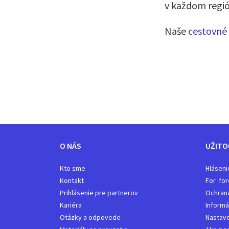
v každom regi
Naše
cestovné 
O NÁS
UŽITO
Kto sme
Hláseni
Kontakt
For for
Prihlásenie pre partnerov
Ochran
Kariéra
Informá
Otázky a odpovede
Nastave