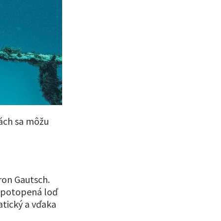
nách sa môžu
ron Gautsch.
a potopená loď
atický a vďaka