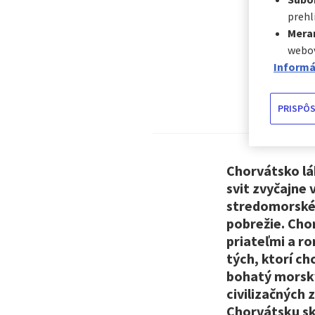
prehl
Mera
​
webov
Informá
PRISPÔS
Chorvátsko lá
svit zvyčajne 
stredomorské 
pobrežie. Cho
priateľmi a r
tých, ktorí ch
bohatý morský
civilizačných 
Chorvátsku sk