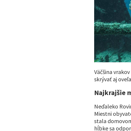
Väčšina vrakov
skrývať aj oveľ
Najkrajšie 
Neďaleko Rovin
Miestni obyvat
stala domovom 
hĺbke sa odpor