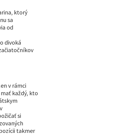
rina, ktorý
nu sa
via od
to divoká
začiatočníkov
len v rámci
 mať každý, kto
vátskym
v
žičať si
nizovaných
pozícii takmer