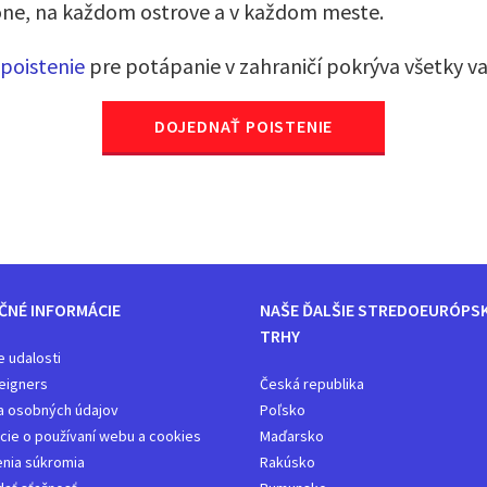
óne, na každom ostrove a v každom meste.
poistenie
pre potápanie v zahraničí pokrýva všetky v
DOJEDNAŤ POISTENIE
ČNÉ INFORMÁCIE
NAŠE ĎALŠIE STREDOEURÓPS
TRHY
e udalosti
eigners
Česká republika
a osobných údajov
Poľsko
cie o používaní webu a cookies
Maďarsko
nia súkromia
Rakúsko