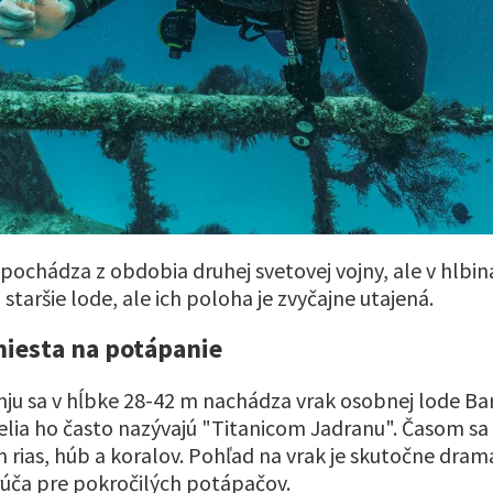
 pochádza z obdobia druhej svetovej vojny, ale v hlbi
a staršie lode, ale ich poloha je zvyčajne utajená.
miesta na potápanie
ju sa v hĺbke 28-42 m nachádza vrak osobnej lode Ba
elia ho často nazývajú "Titanicom Jadranu". Časom s
rias, húb a koralov. Pohľad na vrak je skutočne dram
úča pre pokročilých potápačov.