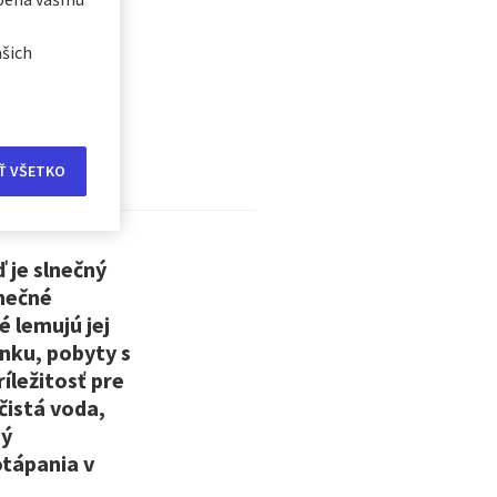
ašich
ku
Ť VŠETKO
 je slnečný
inečné
 lemujú jej
nku, pobyty s
íležitosť pre
čistá voda,
ný
otápania v