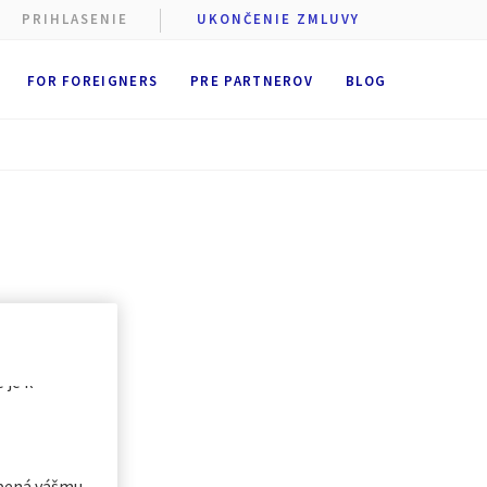
PRIHLASENIE
UKONČENIE ZMLUVY
FOR FOREIGNERS
PRE PARTNEROV
BLOG
ory cookie
ners alebo
ť
prijať
hovávať po
tkými alebo
é je k
obená vášmu