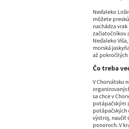
Neďaleko Lošin
môžete preskú
nachádza vrak 
začiatočníkov 
Neďaleko Viša, 
morská jaskyňa
až pokročilých
Čo treba ve
V Chorvátsku n
organizovaných
sa chce v Cho
potápačským zv
potápačských c
výstroj, naučiť
ponoroch. V kr