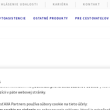
HLÁSENIE UDALOSTI
KARIÉRA
KONTAKT
UTOASISTENCIE
OSTATNÉ PRODUKTY
PRE CESTOVATEĽOV
webovej stránke sa zbierajú súbory cookie.
hliadania webovej stránky sa vypúšťajú
funkčné a technické súb
tne potrebné). Voliteľné súbory cookie môže spoločnosť AXA Part
telia tretích strán vypustiť na nižšie uvedené účely. Máte možnos
mietnuť vkladanie súborov cookie
. Vaše preferencie budeme uc
siacov.
íctvom Centra preferencií súborov cookie môžete súhlasiť so vše
ktorými voliteľnými súbormi cookie v závislosti od ich kategórie:
ite kliknutím na „
Prispôsobiť moje voľby
“ nižšie, alebo
s
oľvek kliknutím na „
Centrum preferencií súborov cookie
“, ktor
zícii v päte webovej stránky.
ť AXA Partners používa súbory cookie na tieto účely:
y cookie na cielenie
na zobrazovanie reklamy, ktorá je prispôs