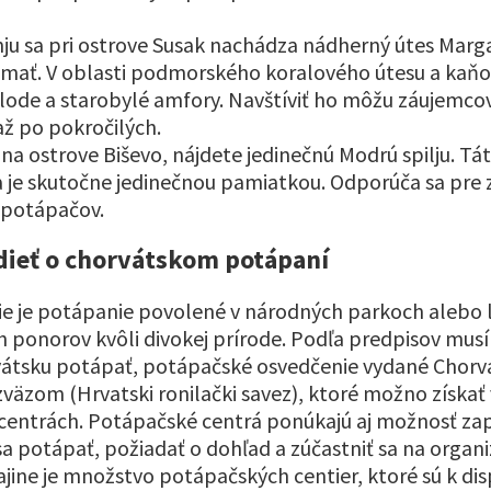
ju sa pri ostrove Susak nachádza nádherný útes Marga
mať. V oblasti podmorského koralového útesu a kaňo
lode a starobylé amfory. Navštíviť ho môžu záujemco
až po pokročilých.
na ostrove Biševo, nájdete jedinečnú Modrú spilju. Tá
 je skutočne jedinečnou pamiatkou. Odporúča sa pre 
 potápačov.
dieť o chorvátskom potápaní
ie je potápanie povolené v národných parkoch alebo 
 ponorov kvôli divokej prírode. Podľa predpisov musí
rvátsku potápať, potápačské osvedčenie vydané Chor
äzom (Hrvatski ronilački savez), ktoré možno získať 
entrách. Potápačské centrá ponúkajú aj možnosť zapo
 sa potápať, požiadať o dohľad a zúčastniť sa na orga
ajine je množstvo potápačských centier, ktoré sú k dis