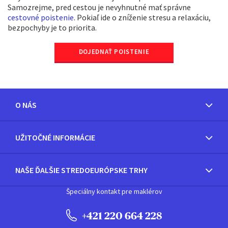
Samozrejme, pred cestou je nevyhnutné mať správne
cestovné poistenie
. Pokiaľ ide o zníženie stresu a relaxáciu,
bezpochyby je to priorita.
DOJEDNAŤ POISTENIE
O NÁS
UŽITOČNÉ INFORMÁCIE
NAŠE ĎALŠIE STREDOEURÓPSKE TRHY
Špeciálny kontakt pre maklérov
+421 220 664 228