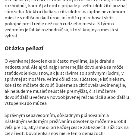
rozhodnúť, kam. Aj v tomto prípade je veľmi dôležité poznať
sám seba. Niektorí ľudia sa cítia dobre na úplne neznámom
mieste s odlišnou kultúrou, iní môžu potrebovať skôr
pokojné prostredie než ruch cudzieho mesta. S týmto
vedomím je ľahké rozhodnúť sa, ktoré krajiny a mestá si
vybrať.
Otázka peňazí
O vysnívanej dovolenke si často myslíme, že je drahá a
nedostupná. Ale aj tá najpriemernejšia dovolenka sa môže
stať dovolenkou snov, ak ju strávime so správnymi ľuďmi, v
správnej atmosfére. Veľmi dôležitou súčasťou je ísť niekam,
kde si to môžete dovoliť. Budeme sa cítiť oveľa uvoľnenejšie,
ak nebudeme musieť neustále premýšľať, či si môžeme
dovoliť ďalšiu večeru v novoobjavenej reštaurácii alebo ďalšiu
vstupenku do múzea.
Správnym sebavedomím, dôkladným plánovaním a
následným vedomým prežívaním dovolenky môžeme urobiť
veľa pre to, aby sme si pri každej ceste zabezpečili zážitok na
celý život. Dovolenka snov nie je len o peniazoch!