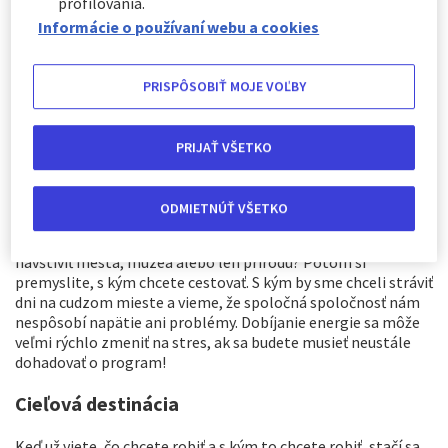
profilovania.
Informácie o používaní webu a cookies
PRISPÔSOBIŤ MOJE VOĽBY
Spoločnosť a programy
PRIJAŤ VŠETKO
Keď sa povie vysnívaná dovolenka, mnohí ľudia majú na mysli
Havajské ostrovy alebo vírivku v apartmáne. Životný zážitok
ODMIETNÚŤ VŠETKO
však môžete získať aj za menej peňazí. Najprv sa musíte
rozhodnúť, čo chcete robiť. Chcete sa vyšantiť na pláži,
navštíviť mestá, múzeá alebo len prírodu? Potom si
premyslite, s kým chcete cestovať. S kým by sme chceli stráviť
dni na cudzom mieste a vieme, že spoločná spoločnosť nám
nespôsobí napätie ani problémy. Dobíjanie energie sa môže
veľmi rýchlo zmeniť na stres, ak sa budete musieť neustále
dohadovať o program!
Cieľová destinácia
Keď už viete, čo chcete robiť a s kým to chcete robiť, stačí sa