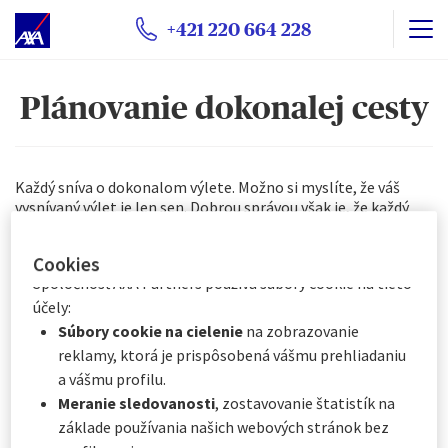
alebo
odmietnuť vkladanie súborov cookie
. Vaše
+421 220 664 228
preferencie budeme uchovávať po dobu
6
mesiacov.
Prostredníctvom Centra preferencií súborov cookie
môžete súhlasiť so všetkými alebo len s niektorými
Plánovanie dokonalej cesty
voliteľnými súbormi cookie v závislosti od ich kategórie:
Okamžite kliknutím na „
Prispôsobiť moje voľby
“
nižšie, alebo
Každý sníva o dokonalom výlete. Možno si myslíte, že váš
Kedykoľvek kliknutím na „
Centrum preferencií
vysnívaný výlet je len sen. Dobrou správou však je, že každý
súborov cookie
“, ktoré je k dispozícii v päte
výlet sa môže zmeniť na skutočný zážitok, ak budete mať na
webovej stránky.
pamäti niekoľko vecí.
Cookies
Spoločnosť AXA Partners používa súbory cookie na tieto
účely:
Súbory cookie na cielenie
na zobrazovanie
reklamy, ktorá je prispôsobená vášmu prehliadaniu
a vášmu profilu.
Meranie sledovanosti
, zostavovanie štatistík na
základe používania našich webových stránok bez