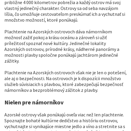
približne 4 000 kilometrov pobrežia a každý ostrov má svoj
vlastný jedinečný charakter. Ostrovy sa od seba navzájom
líšia, čo umožňuje cestovateľom preskúmať ich a vychutnať si
množstvo možností, ktoré ponúkajú.
Plachtenie na Azorských ostrovoch dáva námorníkom
možnosť zažiť pokoj a krásu oceánu a zároveň si užiť
príležitosť spoznať nové kultúry. Jedinečné lokality
Azorských ostrovov, prírodné krásy, nádherné panorámy a
možnosti plavby spoločne ponúkajú jachtárom jedinečné
zážitky.
Plachtenie na Azorských ostrovoch však nie je len o potešení,
ale aj o bezpečnosti. Na ostrovoch je k dispozícii množstvo
služieb súvisiacich s plavbou, ktoré zabezpečujú bezpečnosť
námorníkov a bezproblémový zážitok z plavby.
Nielen pre námorníkov
Azorské ostrovy však ponúkajú oveľa viac než len plachtenie.
Spoznajte bohaté kultúrne dedičstvo a históriu ostrovov,
vychutnajte si vynikajúce miestne jedlo a víno a stretnite sa s