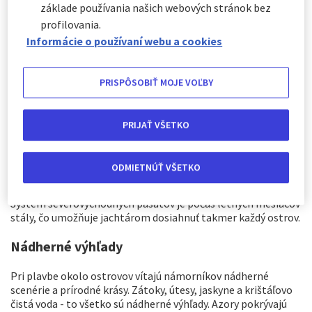
základe používania našich webových stránok bez
profilovania.
Informácie o používaní webu a cookies
PRISPÔSOBIŤ MOJE VOĽBY
PRIJAŤ VŠETKO
Azorské ostrovy sa rozprestierajú na veľkej ploche uprostred
ODMIETNÚŤ VŠETKO
Atlantického oceánu a sú známe silou vetra a vĺn. Tieto sily
vytvárajú ideálne podmienky pre milovníkov plachtenia.
Systém severovýchodných pasátov je počas letných mesiacov
stály, čo umožňuje jachtárom dosiahnuť takmer každý ostrov.
Nádherné výhľady
Pri plavbe okolo ostrovov vítajú námorníkov nádherné
scenérie a prírodné krásy. Zátoky, útesy, jaskyne a krištáľovo
čistá voda - to všetko sú nádherné výhľady. Azory pokrývajú