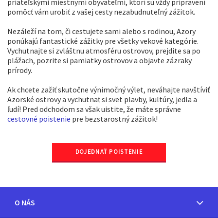
priateľskými miestnymi obyvateľmi, ktorí sú vždy pripravení
pomôcť vám urobiť z vašej cesty nezabudnuteľný zážitok.
Nezáleží na tom, či cestujete sami alebo s rodinou, Azory
ponúkajú fantastické zážitky pre všetky vekové kategórie.
Vychutnajte si zvláštnu atmosféru ostrovov, prejdite sa po
plážach, pozrite si pamiatky ostrovov a objavte zázraky
prírody.
Ak chcete zažiť skutočne výnimočný výlet, neváhajte navštíviť
Azorské ostrovy a vychutnať si svet plavby, kultúry, jedla a
ľudí! Pred odchodom sa však uistite, že máte správne
cestovné poistenie
pre bezstarostný zážitok!
DOJEDNAŤ POISTENIE
O NÁS