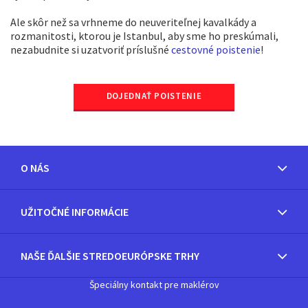
Ale skôr než sa vrhneme do neuveriteľnej kavalkády a
rozmanitosti, ktorou je Istanbul, aby sme ho preskúmali,
nezabudnite si uzatvoriť príslušné
cestovné poistenie
!
DOJEDNAŤ POISTENIE
O NÁS
UŽITOČNÉ INFORMÁCIE
NAŠE ĎALŠIE STREDOEURÓPSKE TRHY
Špeciálny kontakt pre maklérov