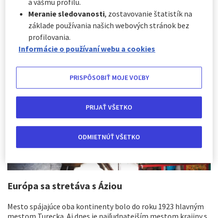
ohľadoch. Toto obrovské mesto, rozprestierajúce sa na
a vášmu profilu.
Bosporskom prielive, ktorý rozdeľuje Európu a Áziu,
Meranie sledovanosti
, zostavovanie štatistík na
ponúka zážitky na celý život pre každého.
základe používania našich webových stránok bez
profilovania.
Informácie o používaní webu a cookies
PRISPÔSOBIŤ MOJE VOĽBY
PRIJAŤ VŠETKO
ODMIETNÚŤ VŠETKO
Európa sa stretáva s Áziou
Mesto spájajúce oba kontinenty bolo do roku 1923 hlavným
mestom Turecka. Aj dnes je najľudnatejším mestom krajiny s