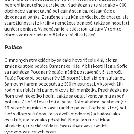
neprehliadnuteľnou atrakciou. Nachádza sa tu viac ako 4 000
obchodov, samostatná policajná stanica, reštaurácie a
dokonca aj banka. Zaručene si tu kúpite všetko, čo chcete, ale
starožitnosti si z krajiny nemôžete odniesť, takže sa neoplatí
utrácať peniaze. Vyjednávanie je súčasťou kultúry. V tomto
obrovskom zariadení môžete stráviť celý deň.
Paláce
O mnohých atrakciách by sa dalo hovoriť celé dni, ale za
zmienku stoja paláce Osmanskej ríše. V blízkosti Hagie Sofie
sa nachádza Potopený palác, nádrž postavená v 6. storočí.
Palác Topkapi, postavený v 15. storočí, bol sídlom sultánov.
Samotný hárem pozostáva z 300 miestností, v ktorých žili
rodinní príslušníci panovníkov a ich manželky. Prechádzka po
ňom trvá niekoľko hodín, takže sa oplatí venovať mu aspoň
pol dňa. Za návštevu stojí aj palác Dolmabahce, postavený v
19. storočí namiesto zastaraného paláca Topkapi, ktorý bol
tiež sídlom sultánov. Je to oveľa modernejšia budova ako
ostatné, ale rovnako pôsobivá. Nie je len turistickou
atrakciou, turecká vláda tu často ubytováva svojich
vysokopostavených hostí.