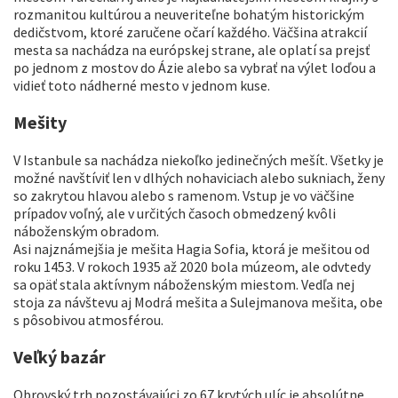
rozmanitou kultúrou a neuveriteľne bohatým historickým
dedičstvom, ktoré zaručene očarí každého. Väčšina atrakcií
mesta sa nachádza na európskej strane, ale oplatí sa prejsť
po jednom z mostov do Ázie alebo sa vybrať na výlet loďou a
vidieť toto nádherné mesto v jednom kuse.
Mešity
V Istanbule sa nachádza niekoľko jedinečných mešít. Všetky je
možné navštíviť len v dlhých nohaviciach alebo sukniach, ženy
so zakrytou hlavou alebo s ramenom. Vstup je vo väčšine
prípadov voľný, ale v určitých časoch obmedzený kvôli
náboženským obradom.
Asi najznámejšia je mešita Hagia Sofia, ktorá je mešitou od
roku 1453. V rokoch 1935 až 2020 bola múzeom, ale odvtedy
sa opäť stala aktívnym náboženským miestom. Vedľa nej
stoja za návštevu aj Modrá mešita a Sulejmanova mešita, obe
s pôsobivou atmosférou.
Veľký bazár
Obrovský trh pozostávajúci zo 67 krytých ulíc je absolútne