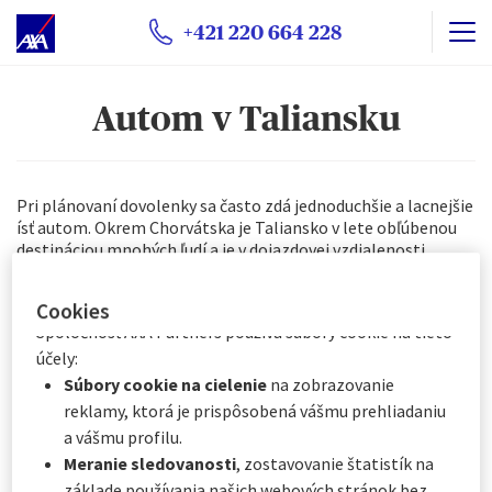
vypustiť na nižšie uvedené účely. Máte možnosť
prijať
+421 220 664 228
alebo
odmietnuť vkladanie súborov cookie
. Vaše
preferencie budeme uchovávať po dobu
6
mesiacov.
Prostredníctvom Centra preferencií súborov cookie
Autom v Taliansku
môžete súhlasiť so všetkými alebo len s niektorými
voliteľnými súbormi cookie v závislosti od ich kategórie:
Okamžite kliknutím na „
Prispôsobiť moje voľby
“
nižšie, alebo
Pri plánovaní dovolenky sa často zdá jednoduchšie a lacnejšie
Kedykoľvek kliknutím na „
Centrum preferencií
ísť autom. Okrem Chorvátska je Taliansko v lete obľúbenou
destináciou mnohých ľudí a je v dojazdovej vzdialenosti.
súborov cookie
“, ktoré je k dispozícii v päte
webovej stránky.
Cookies
Spoločnosť AXA Partners používa súbory cookie na tieto
účely:
Súbory cookie na cielenie
na zobrazovanie
reklamy, ktorá je prispôsobená vášmu prehliadaniu
a vášmu profilu.
Meranie sledovanosti
, zostavovanie štatistík na
základe používania našich webových stránok bez