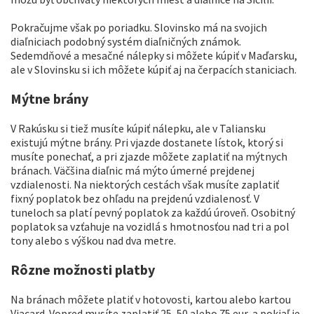
Pokračujme však po poriadku. Slovinsko má na svojich
diaľniciach podobný systém diaľničných známok.
Sedemdňové a mesačné nálepky si môžete kúpiť v Maďarsku,
ale v Slovinsku si ich môžete kúpiť aj na čerpacích staniciach.
Mýtne brány
V Rakúsku si tiež musíte kúpiť nálepku, ale v Taliansku
existujú mýtne brány. Pri vjazde dostanete lístok, ktorý si
musíte ponechať, a pri zjazde môžete zaplatiť na mýtnych
bránach. Väčšina diaľnic má mýto úmerné prejdenej
vzdialenosti. Na niektorých cestách však musíte zaplatiť
fixný poplatok bez ohľadu na prejdenú vzdialenosť. V
tuneloch sa platí pevný poplatok za každú úroveň. Osobitný
poplatok sa vzťahuje na vozidlá s hmotnosťou nad tri a pol
tony alebo s výškou nad dva metre.
Rôzne možnosti platby
Na bránach môžete platiť v hotovosti, kartou alebo kartou
Viacard. Vopred musíte zaplatiť 25, 50 alebo 75 eur, a pokiaľ je