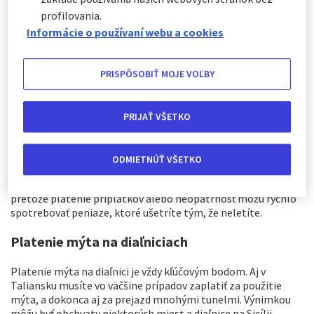
profilovania.
Informácie o používaní webu a cookies
PRISPÔSOBIŤ MOJE VOĽBY
Výhody cestovania autom
PRIJAŤ VŠETKO
Cestovanie autom má mnoho výhod. Poskytuje vám väčšiu
mobilitu, je často lacnejšie ako let - najmä pre rodinu alebo
skupinu viac ako 2 - 3 osôb -, je pohodlné a nie je obmedzená
ODMIETNÚŤ VŠETKO
veľkosť vašej batožiny (až tak veľmi). Pred cestou autom sa
však vždy oplatí mať na pamäti niekoľko užitočných vecí,
pretože platenie príplatkov alebo neopatrnosť môžu rýchlo
spotrebovať peniaze, ktoré ušetríte tým, že neletíte.
Platenie mýta na diaľniciach
Platenie mýta na diaľnici je vždy kľúčovým bodom. Aj v
Taliansku musíte vo väčšine prípadov zaplatiť za použitie
mýta, a dokonca aj za prejazd mnohými tunelmi. Výnimkou
môžu byť obchvaty niektorých miest a diaľnice na Sicílii.