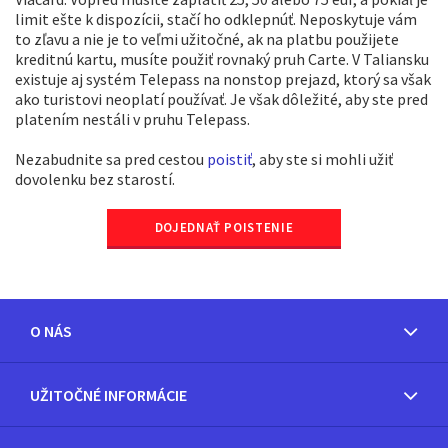
limit ešte k dispozícii, stačí ho odklepnúť. Neposkytuje vám
to zľavu a nie je to veľmi užitočné, ak na platbu použijete
kreditnú kartu, musíte použiť rovnaký pruh Carte. V Taliansku
existuje aj systém Telepass na nonstop prejazd, ktorý sa však
ako turistovi neoplatí používať. Je však dôležité, aby ste pred
platením nestáli v pruhu Telepass.
Nezabudnite sa pred cestou
poistiť
, aby ste si mohli užiť
dovolenku bez starostí.
DOJEDNAŤ POISTENIE
O NÁS
UŽITOČNÉ INFORMÁCIE