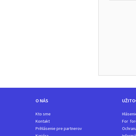
O NÁS
UŽITO
Kto sme
Hláseni
Kontakt
For for
Prihlásenie pre partnerov
Ochran
Kariéra
Informá