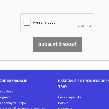
ODOSLAŤ ŽIADOSŤ
ČNÉ INFORMÁCIE
NAŠE ĎALŠIE STREDOEURÓPS
TRHY
e udalosti
eigners
Česká republika
a osobných údajov
Poľsko
cie o používaní webu a cookies
Maďarsko