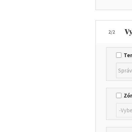
Vy
2/2
Ter
Zón