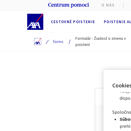
Centrum pomoci
O NÁS
Na tejto 
CESTOVNÉ POISTENIE
POISTENIE A
Počas pre
Formulár - Žiadosť o zmenu v
/
/
forms
(nevyhnu
poistení
poskytova
alebo
od
dobu
6
me
Prostredn
len s nie
Okamž
Cookie
Kedyk
Vy
1/2
dispo
Spoločnos
Číslo zmlu
Súbor
prehl