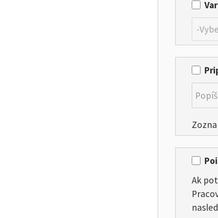
Var
Pri
Zoznam
Po
Ak pot
Pracov
nasled