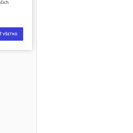
ašich
Ť VŠETKO