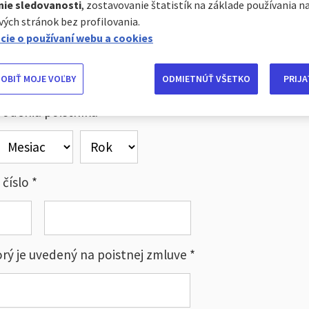
nie sledovanosti
, zostavovanie štatistík na základe používania n
ých stránok bez profilovania.
ezvisko poistníka *
cie o používaní webu a cookies
OBIŤ MOJE VOĽBY
ODMIETNÚŤ VŠETKO
PRIJA
odenia poistníka *
číslo *
orý je uvedený na poistnej zmluve *