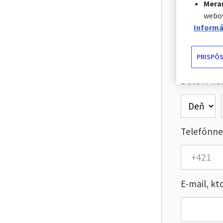
Mera
webov
Meno a pri
Informá
PRISPÔS
Dátum nar
Telefónne 
E-mail, kt