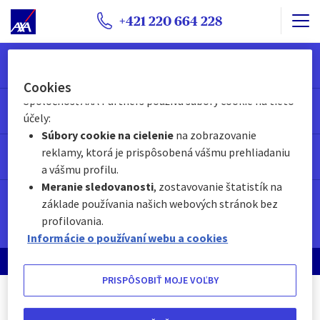
nižšie, alebo
+421 220 664 228
Kedykoľvek kliknutím na „
Centrum preferencií
súborov cookie
“, ktoré je k dispozícii v päte
O NÁS
webovej stránky.
Cookies
Spoločnosť AXA Partners používa súbory cookie na tieto
UŽITOČNÉ INFORMÁCIE
účely:
Súbory cookie na cielenie
na zobrazovanie
reklamy, ktorá je prispôsobená vášmu prehliadaniu
NAŠE ĎALŠIE STREDOEURÓPSKE TRHY
a vášmu profilu.
Meranie sledovanosti
, zostavovanie štatistík na
Špeciálny kontakt pre maklérov
základe používania našich webových stránok bez
+421 220 664 228
profilovania.
Informácie o používaní webu a cookies
Copyright AXA Assistance 2025
PRISPÔSOBIŤ MOJE VOĽBY