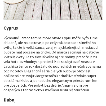
Cyprus
Východné Stredozemné more okolo Cypru môže byť v zime
chladné, ale na ostrove je po celý rok dostatok slnečného
svitu, takže je veľká šanca, že aj v najchladnejších mesiacoch
budete mať počasie na tričko. Od marca začínajú na ostrove
kvitnúť kvety. Je to skvelá voľba aj pre rodiny, pretože je tu
veľa hotelov vhodných pre deti. Kde sa ubytovať: Anassa v
Latchi sa tento rok dostalo do popredných priečok zoznamu
top hotelov. Elegantná séria bielych budov je obzvlášť
obľúbená pre svoju viacgeneračnú príťažlivosť vďaka super
detskému klubu a jednoducho elegantným priestorom len
pre dospelých. Pre pobyt bez detí je Amavi rajom pre
dospelých s fantastickou strešnou sushi reštauráciou.
Dubaj