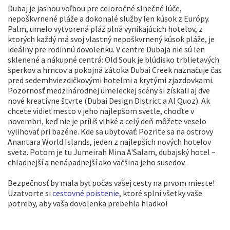
Dubaj je jasnou voľbou pre celoročné slnečné lúče,
nepoškvrnené pláže a dokonalé služby len kúsok z Európy.
Palm, umelo vytvorená pláž plná vynikajúcich hotelov, z
ktorých každý má svoj vlastný nepoškvrnený kúsok pláže, je
ideálny pre rodinnú dovolenku. V centre Dubaja nie sú len
sklenené a nákupné centrá: Old Souk je blúdisko trblietavých
šperkov a hrncov a pokojná zátoka Dubai Creek naznačuje čas
pred sedemhviezdičkovými hotelmi a krytými zjazdovkami.
Pozornosť medzinárodnej umeleckej scény si získali aj dve
nové kreatívne štvrte (Dubai Design District a Al Quoz). Ak
chcete vidieť mesto v jeho najlepšom svetle, choďte v
novembri, keď nie je príliš vlhké a celý deň môžete veselo
vylihovať pri bazéne. Kde sa ubytovať: Pozrite sa na ostrovy
Anantara World Islands, jeden z najlepších nových hotelov
sveta. Potom je tu Jumeirah Mina A'Salam, dubajský hotel –
chladnejší a nenápadnejší ako väčšina jeho susedov.
Bezpečnosť by mala byť počas vašej cesty na prvom mieste!
Uzatvorte si
cestovné poistenie
, ktoré splní všetky vaše
potreby, aby vaša dovolenka prebehla hladko!​