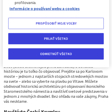
strednej Európe, ktorá je plná množstva destinácií, ktoré
profilovania.
jednoducho musíte vidieť! Či už plánujete výlet do Prahy
Informácie o používaní webu a cookies
alebo cestujete po celej krajine jednoznačne máte z čoho
vyberať. Zostavili sme pre vás typy na dokonalé české
miesta.
PRISPÔSOBIŤ MOJE VOĽBY
PRIJAŤ VŠETKO
Objavte Prahu
Prejdite sa stredovekými uličkami, vystúpte na kopec, aby ste
ODMIETNÚŤ VŠETKO
navštívili Pražský hrad, pozerajte sa na orloj, preskúmajte
historické budovy a dláždené uličky a užite si divoký nočný
život (alebo uvoľnenejšiu pivnú záhradku). S bohatou
históriou je tu toľko čo objavovať. Prejdite sa po Karlovom
moste – jednom z najstarších stojacich stredovekých mostov
na svete – alebo sa vyberte na plavbu po Vltave. Môžete
obdivovať historickú architektúru pri objavovaní ikonického
Staromestského námestia a navštíviť svetové predstavenia v
jednom z mnohých divadiel. Bez ohľadu na vaše záujmy, Praha
vás nesklame.
Navštívte Český Krumlov