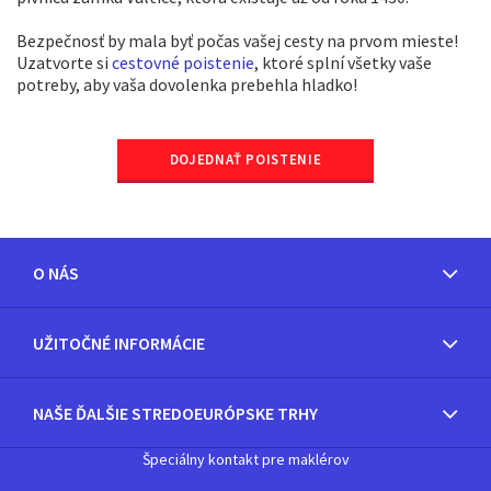
Bezpečnosť by mala byť počas vašej cesty na prvom mieste!
Uzatvorte si
cestovné poistenie
, ktoré splní všetky vaše
potreby, aby vaša dovolenka prebehla hladko!
DOJEDNAŤ POISTENIE
O NÁS
UŽITOČNÉ INFORMÁCIE
NAŠE ĎALŠIE STREDOEURÓPSKE TRHY
Špeciálny kontakt pre maklérov