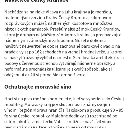
Nachádza sa na rieke Vltava na juhu krajiny a je menšou,
malebnejšou verziou Prahy. Český Krumlov je domovom
rozprávkových múzeí, nádherných kostolov a množstva
historických pamiatok. Preskúmajte zámok Český Krumlov,
ktorý je druhým najväčším zámkom v krajine, a prechádzajte
nádhernými zámockými záhradami. Môžete dokonca
navštíviť neuveriteľne dobre zachované barokové divadlo na
hrade a vyjsť po 162 schodoch na vrchol hradnej veže, z ktorej
sa naskytá úžasný výhľad na mesto. Stredoveká architektúra a
budovy s červenou strechou vytvárajú nádherné obrázky a
neformálna prechádzka ulicami je skvelý spôsob, ako si
oddýchnuť a užiť si pomalšie tempo života.
Ochutnajte moravské víno
Hoci si na pivo možno spomeniete, keď sa vyberiete do Českej
republiky, Moravský kraj je v skutočnosti známy svojim
vínom. Región Morava hraničí s Rakúskom a produkuje 90 – 95
% vína Českej republiky. Malebné dedinky sú roztrúsené po
celom okolí a v mestečku Valtice môžete navštíviť vínnu
pivnicu zámku Valtice, ktorá existuje už od roku 1430.