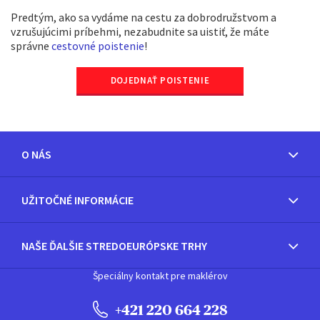
Predtým, ako sa vydáme na cestu za dobrodružstvom a
vzrušujúcimi príbehmi, nezabudnite sa uistiť, že máte
správne
cestovné poistenie
!
DOJEDNAŤ POISTENIE
O NÁS
UŽITOČNÉ INFORMÁCIE
NAŠE ĎALŠIE STREDOEURÓPSKE TRHY
Špeciálny kontakt pre maklérov
+421 220 664 228