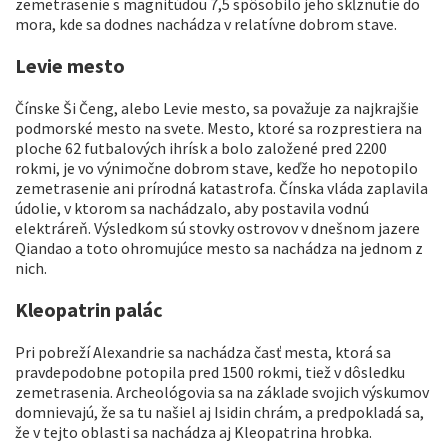
zemetrasenie s magnitúdou 7,5 spôsobilo jeho skĺznutie do
mora, kde sa dodnes nachádza v relatívne dobrom stave.
Levie mesto
Čínske Ši Čeng, alebo Levie mesto, sa považuje za najkrajšie
podmorské mesto na svete. Mesto, ktoré sa rozprestiera na
ploche 62 futbalových ihrísk a bolo založené pred 2200
rokmi, je vo výnimočne dobrom stave, keďže ho nepotopilo
zemetrasenie ani prírodná katastrofa. Čínska vláda zaplavila
údolie, v ktorom sa nachádzalo, aby postavila vodnú
elektráreň. Výsledkom sú stovky ostrovov v dnešnom jazere
Qiandao a toto ohromujúce mesto sa nachádza na jednom z
nich.
Kleopatrin palác
Pri pobreží Alexandrie sa nachádza časť mesta, ktorá sa
pravdepodobne potopila pred 1500 rokmi, tiež v dôsledku
zemetrasenia. Archeológovia sa na základe svojich výskumov
domnievajú, že sa tu našiel aj Isidin chrám, a predpokladá sa,
že v tejto oblasti sa nachádza aj Kleopatrina hrobka.