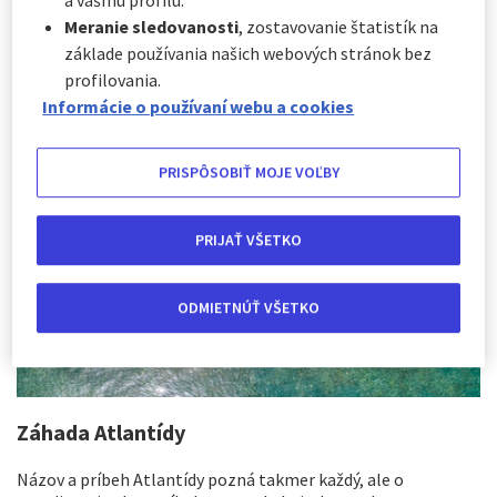
a vášmu profilu.
Myšlienka podmorských miest je v mysliach mnohých,
Meranie sledovanosti
, zostavovanie štatistík na
pravdepodobne v nemalej miere vďaka Atlantíde. Čo z
základe používania našich webových stránok bez
týchto príbehov je však skutočnosť a čo mýtus? Môžeme
profilovania.
si zorganizovať výlet a navštíviť jedno z týchto
Informácie o používaní webu a cookies
podmorských miest?
PRISPÔSOBIŤ MOJE VOĽBY
PRIJAŤ VŠETKO
ODMIETNÚŤ VŠETKO
Záhada Atlantídy
Názov a príbeh Atlantídy pozná takmer každý, ale o