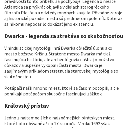
pravdivosti tohto príbehu sa pochybuje. Legenda o meste
Atlantída sa prvýkrát objavila v dielach starogréckeho
filozofa Platóna a odvtedy mnohých zaujala. Pôvodné zdroje
aj historické pozadie mesta sú predmetom polemík. Doteraz
sa nikomu nepodarilo dokázať jeho existenciu.
Dwarka - legenda sa stretáva so skutočnosťou
V hinduistickej mytológii hrá Dwarka dôležitú úlohu ako
mesto božstva Krišnu. Stratené mesto Dwarka má tiež
fascinujúcu históriu, ale archeológovia našli aj množstvo
dôkazov a úspešne vykopali časti mesta! Dwarka je
zaujímavým príkladom stretnutia starovekej mytológie so
skutočnosťou.
Potápači našli mnoho miest, ktoré sa časom potopili, a tie
ponúkajú potápačom skutočne fascinujúci zážitok.
Kráľovský prístav
Jedno z najtemnejších a najznámejších pirátskych miest,
ktoré bolo obývané až do 17. storočia. V roku 1692 však