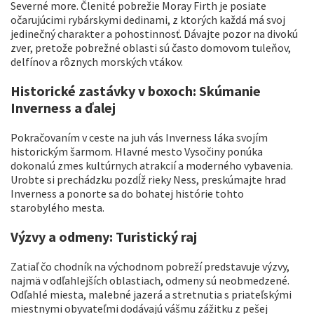
Severné more. Členité pobrežie Moray Firth je posiate
očarujúcimi rybárskymi dedinami, z ktorých každá má svoj
jedinečný charakter a pohostinnosť. Dávajte pozor na divokú
zver, pretože pobrežné oblasti sú často domovom tuleňov,
delfínov a rôznych morských vtákov.
Historické zastávky v boxoch: Skúmanie
Inverness a ďalej
Pokračovaním v ceste na juh vás Inverness láka svojím
historickým šarmom. Hlavné mesto Vysočiny ponúka
dokonalú zmes kultúrnych atrakcií a moderného vybavenia.
Urobte si prechádzku pozdĺž rieky Ness, preskúmajte hrad
Inverness a ponorte sa do bohatej histórie tohto
starobylého mesta.
Výzvy a odmeny: Turistický raj
Zatiaľ čo chodník na východnom pobreží predstavuje výzvy,
najmä v odľahlejších oblastiach, odmeny sú neobmedzené.
Odľahlé miesta, malebné jazerá a stretnutia s priateľskými
miestnymi obyvateľmi dodávajú vášmu zážitku z pešej