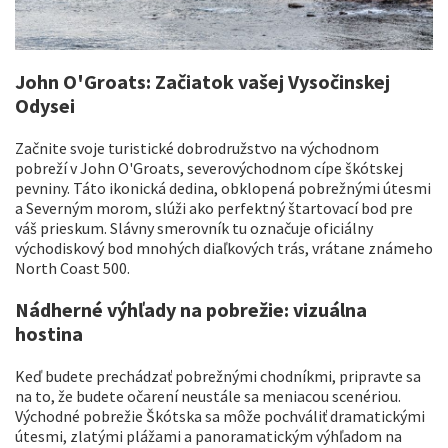
John O'Groats: Začiatok vašej Vysočinskej
Odysei
Začnite svoje turistické dobrodružstvo na východnom
pobreží v John O'Groats, severovýchodnom cípe škótskej
pevniny. Táto ikonická dedina, obklopená pobrežnými útesmi
a Severným morom, slúži ako perfektný štartovací bod pre
váš prieskum. Slávny smerovník tu označuje oficiálny
východiskový bod mnohých diaľkových trás, vrátane známeho
North Coast 500.
Nádherné výhľady na pobrežie: vizuálna
hostina
Keď budete prechádzať pobrežnými chodníkmi, pripravte sa
na to, že budete očarení neustále sa meniacou scenériou.
Východné pobrežie Škótska sa môže pochváliť dramatickými
útesmi, zlatými plážami a panoramatickým výhľadom na