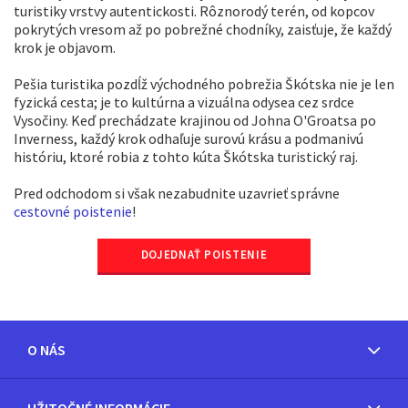
turistiky vrstvy autentickosti. Rôznorodý terén, od kopcov
pokrytých vresom až po pobrežné chodníky, zaisťuje, že každý
krok je objavom.
Pešia turistika pozdĺž východného pobrežia Škótska nie je len
fyzická cesta; je to kultúrna a vizuálna odysea cez srdce
Vysočiny. Keď prechádzate krajinou od Johna O'Groatsa po
Inverness, každý krok odhaľuje surovú krásu a podmanivú
históriu, ktoré robia z tohto kúta Škótska turistický raj.
Pred odchodom si však nezabudnite uzavrieť správne
cestovné poistenie
!
DOJEDNAŤ POISTENIE
O NÁS
UŽITOČNÉ INFORMÁCIE