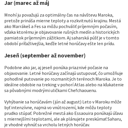
Jar (marec až máj
Mnohí ju považujú za optimálny čas na návštevu Maroka,
pretože prináša mierne teploty a rozkvitnutú krajinu. Mestá
ako Marrákeš a Fes sa môžu pochváliť príjemným počasím,
vďaka ktorému je objavovanie rušných medín a historických
pamiatok príjemným zážitkom. Aj saharská púšť je v tomto
období príťažlivejšia, keďže letné horúčavy ešte len prídu.
Jeseň (september až november)
Podobne ako jar, aj jeseň ponúka priaznivé počasie na
objavovanie. Letné horúčavy začínajú ustupovať, čo umožňuje
pohodlné putovanie po rozmanitých terénoch Maroka. Je to
ideálne obdobie na treking v pohorí Atlas alebo na kľukatenie
sa pôvabnými modrými uličkami Chefchaouenu.
Vyhýbanie sa horúčavám (jún až august) Leto v Maroku môže
byť intenzívne, najmä vo vnútrozemí, kde môžu teploty
prudko stúpať. Pobrežné mestá ako Essaouira ponúkajú úľavu
s miernejšími teplotami, ale ak plánujete preskúmať Saharu,
je vhodné vyhnúť sa vrcholu letných horúčav.