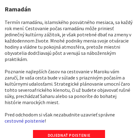
Ramadán
Termín ramadánu, islamského posvätného mesiaca, sa každý
rok mení. Cestovanie počas ramadánu môže priniesť
jedinečný kultúrny zážitok, je však potrebné dbať na zmeny v
každodennom živote. Mnohé podniky menia svoje otváracie
hodiny a vládne tu pokojná atmosféra, pretože miestni
obyvatelia dodržiavajú pôst a venujú sa náboženským
praktikám.
Poznanie najlepších časov na cestovanie v Maroku vám
zaručí, že vaša cesta bude v súlade s priaznivým počasím a
kultúrnymi udalosťami. Strategické plánovanie umocní čaro
tohto severoafrického klenotu, či už budete objavovať rušné
súky, prechádzať Saharu alebo sa ponoríte do bohatej
histórie marockých miest.
Pred odchodom si však nezabudnite uzavrieť správne
cestovné poistenie
!
DOJEDNAŤ POISTENIE