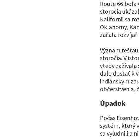
Route 66 bola 
storočia ukázal
Kalifornii sa 
Oklahomy, Kans
začala rozvíjať
Význam reštaurá
storočia. V is
vtedy zažívala
dalo dostať k 
indiánskym zau
občerstvenia, č
Úpadok
Počas Eisenho
systém, ktorý 
sa vyľudnili a 