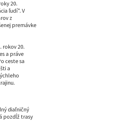
roky 20.
ia ľudí". V
rov z
ýšenej premávke
. rokov 20.
es a práve
Po ceste sa
šti a
rýchleho
rajinu.
ný diaľničný
á pozdĺž trasy