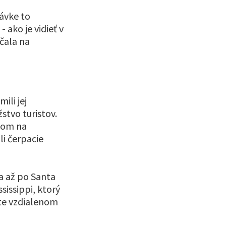
mávke to
 ako je vidieť v
čala na
ili jej
stvo turistov.
ičom na
li čerpacie
ga až po Santa
sissippi, ktorý
ste vzdialenom