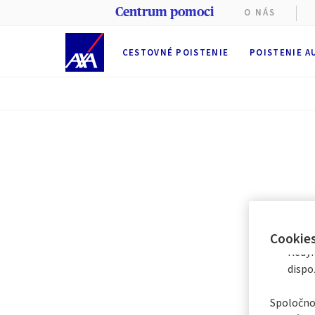
Centrum pomoci
O NÁS
CESTOVNÉ POISTENIE
POISTENIE A
Na tejto 
Počas pre
(nevyhnu
poskytova
alebo
od
dobu
6
me
Prostredn
len s nie
Okamž
Cookie
Kedyk
dispo
Spoločnos