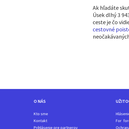
Ak hľadáte sku
Úsek dlhý 3 943
ceste je čo vid
cestovné poist
neočakávaných
O NÁS
UŽITO
Kto sme
Hláseni
Kontakt
For for
Prihlásenie pre partnerov
Ochran