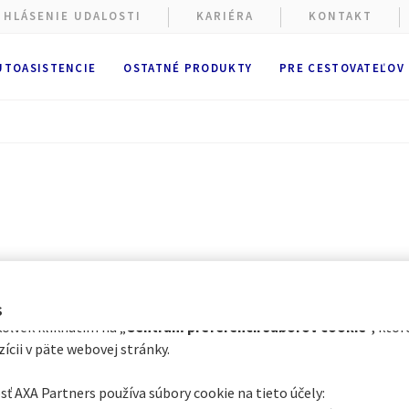
HLÁSENIE UDALOSTI
KARIÉRA
KONTAKT
UTOASISTENCIE
OSTATNÉ PRODUKTY
PRE CESTOVATEĽOV
webovej stránke sa zbierajú súbory cookie.
hliadania webovej stránky sa vypúšťajú
funkčné a technické súb
tne potrebné). Voliteľné súbory cookie môže spoločnosť AXA Part
telia tretích strán vypustiť na nižšie uvedené účely. Máte možnos
mietnuť vkladanie súborov cookie
. Vaše preferencie budeme uc
siacov.
íctvom Centra preferencií súborov cookie môžete súhlasiť so vše
ktorými voliteľnými súbormi cookie v závislosti od ich kategórie:
ite kliknutím na „
Prispôsobiť moje voľby
“ nižšie, alebo
s
oľvek kliknutím na „
Centrum preferencií súborov cookie
“, ktor
zícii v päte webovej stránky.
ť AXA Partners používa súbory cookie na tieto účely: