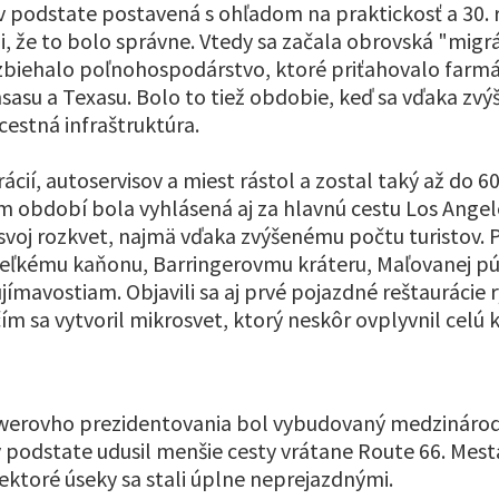
v podstate postavená s ohľadom na praktickosť a 30. 
i, že to bolo správne. Vtedy sa začala obrovská "migrác
rozbiehalo poľnohospodárstvo, ktoré priťahovalo farmá
asu a Texasu. Bolo to tiež obdobie, keď sa vďaka zv
 cestná infraštruktúra.
cií, autoservisov a miest rástol a zostal taký až do 60
tom období bola vyhlásená aj za hlavnú cestu Los Angel
 svoj rozkvet, najmä vďaka zvýšenému počtu turistov. 
Veľkému kaňonu, Barringerovmu kráteru, Maľovanej pú
jímavostiam. Objavili sa aj prvé pojazdné reštaurácie 
ím sa vytvoril mikrosvet, ktorý neskôr ovplyvnil celú k
werovho prezidentovania bol vybudovaný medzinárod
v podstate udusil menšie cesty vrátane Route 66. Mest
niektoré úseky sa stali úplne neprejazdnými.