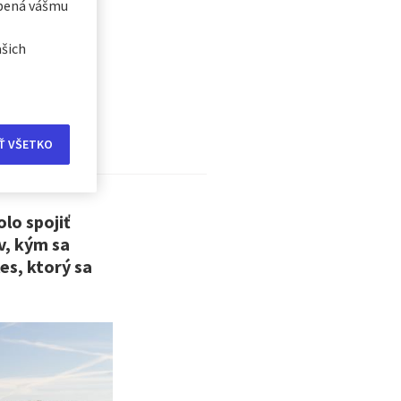
obená vášmu
ašich
esta:
Ť VŠETKO
lo spojiť
v, kým sa
es, ktorý sa