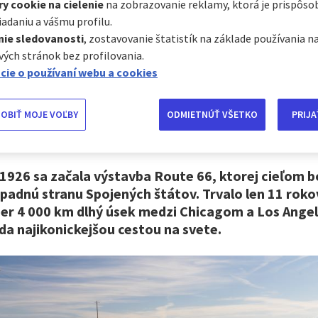
y cookie na cielenie
na zobrazovanie reklamy, ktorá je prispôs
iadaniu a vášmu profilu.
nie sledovanosti
, zostavovanie štatistík na základe používania n
jslávnejšia americká c
ých stránok bez profilovania.
cie o používaní webu a cookies
Route 66
OBIŤ MOJE VOĽBY
ODMIETNÚŤ VŠETKO
PRIJA
1926 sa začala výstavba Route 66, ktorej cieľom bo
padnú stranu Spojených štátov. Trvalo len 11 roko
er 4 000 km dlhý úsek medzi Chicagom a Los Angel
da najikonickejšou cestou na svete.