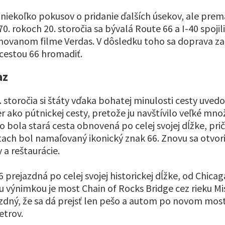
 niekoľko pokusov o pridanie ďalších úsekov, ale pre
. rokoch 20. storočia sa bývalá Route 66 a I-40 spojili -
ovanom filme Verdas. V dôsledku toho sa doprava za
 cestou 66 hromadiť.
az
. storočia si štáty vďaka bohatej minulosti cesty uvedom
ako pútnickej cesty, pretože ju navštívilo veľké množ
o bola stará cesta obnovená po celej svojej dĺžke, pr
tach bol namaľovaný ikonický znak 66. Znovu sa otvori
 a reštaurácie.
6 prejazdná po celej svojej historickej dĺžke, od Chica
 výnimkou je most Chain of Rocks Bridge cez rieku Mis
azdný, že sa dá prejsť len pešo a autom po novom mo
etrov.