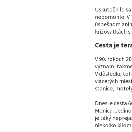
Uskutočnilo sa
nepomohlo. V 70
úspešnom anim
križovatkách s
Cesta je ter
V 90. rokoch 20
význam, takmer 
V dôsledku toh
viacerých mies
stanice, motely
Dnes je cesta 6
Monicu. Jedinou
je taký neprej
niekoľko kilom