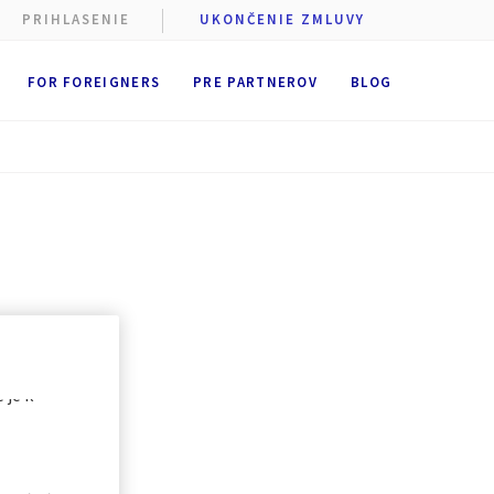
PRIHLASENIE
UKONČENIE ZMLUVY
FOR FOREIGNERS
PRE PARTNEROV
BLOG
ory cookie
ners alebo
ť
prijať
hovávať po
tkými alebo
é je k