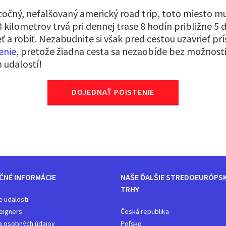
točný, nefalšovaný americký road trip, toto miesto mus
 kilometrov trvá pri dennej trase 8 hodín približne 5 
ieť a robiť. Nezabudnite si však pred cestou uzavrieť pr
enie
, pretože žiadna cesta sa nezaobíde bez možnost
 udalostí!
DOJEDNAŤ POISTENIE
ČNÉ INFORMÁCIE
NAŠE ĎALŠIE STREDOEURÓPS
TRHY
e udalosti
eigners
Česká republika
a osobných údajov
Poľsko