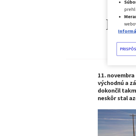
Súbor
prehl
Mera
​​Na
webov
Informá
PRISPÔS
11. novembra 
východnú a zá
dokončil takm
neskôr stal az