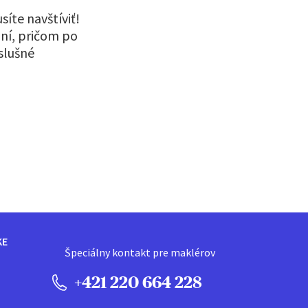
íte navštíviť!
dní, pričom po
íslušné
i
KE
Špeciálny kontakt pre maklérov
+421 220 664 228