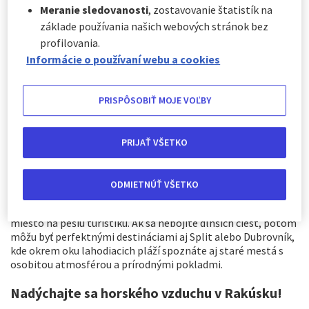
Meranie sledovanosti
, zostavovanie štatistík na
Ak by sme išli na poznávací zájazd, tak Krakov je skvelá voľba
základe používania našich webových stránok bez
pre milovníkov pamiatok. Po ceste by ste sa určite mali
odviezť do Zakopaného, ​​kde malé uličky s jedinečnou
profilovania.
atmosférou, slávne čokoládovne a alpská krajina vytvárajú
Informácie o používaní webu a cookies
intímnu atmosféru počas celého výletu. A pred Vianocami ste
mohli zaskočiť aj na kvalitný vianočný trh, ktorý sa pred
sviatkami určite neoplatí vynechať!
PRISPÔSOBIŤ MOJE VOĽBY
Ak je to Chorvátsko, tak...
PRIJAŤ VŠETKO
Chorvátsko, ktoré je na dosah ruky, má tisíce nádherných
miest pre tých, ktorí tam cestujú. Niet divu, že si z neho každé
leto robí destináciu toľko turistov. Pre milovníkov prírody sa
ODMIETNÚŤ VŠETKO
odporúča navštíviť Plitvické jazerá - jazerný systém, ktorý
vyzerá, akoby bol dielom umelca. Je to pomerne obľúbené
miesto na pešiu turistiku. Ak sa nebojíte dlhších ciest, potom
môžu byť perfektnými destináciami aj Split alebo Dubrovník,
kde okrem oku lahodiacich pláží spoznáte aj staré mestá s
osobitou atmosférou a prírodnými pokladmi.
Nadýchajte sa horského vzduchu v Rakúsku!