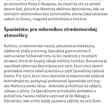
po atmosfére Ríma či Neapola, no chceli by ste sa vyhnúť
davom ľudí, potom je Mantova ideálnou destináciou, kde na
všetkých návštevníkov bez turistického zhonu čaká talianska
radosť zo života, magická architektúra a história.
Španielsko: pre milovníkov stredomorskej
atmosféry
Kultúra, stredomorské mestá, pôsobivá architektúra,
nádherné pláže a ostrovy, špeciálna gastronómia či
svetoznáme futbalové tímy sú len niektoré z mnohých
atrakcií, ktoré do krajiny lákajú milióny turistov. Barcelona je
napríklad výbornou destináciou pre tých, ktorí chcú okrem
prehliadok mesta vidieť aj kultúru a zažiť španielsky spôsob
života. Pre tých, ktorí chcú skutočné stredomorské plážové
dobrodružstvo, poskytujú podmanivé španielske ostrovy -
ako Mallorca alebo Ibiza - dokonalú príležitosť na oddych,
zábavu a výlety. Za špeciálnymi prírodnými pokladmi a
jedinečnou faunou môžete cestovať až do Málagy a
Gibraltáru, kde určite každý nazbiera zážitky na celý život.