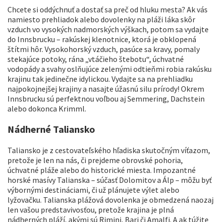
Chcete si oddýchnuť a dostať sa preč od hluku mesta? Ak vás
namiesto prehliadok alebo dovolenky na pláži láka skôr
vzduch vo vysokých nadmorských výškach, potom sa vydajte
do Innsbrucku – rakúskej klenotnice, ktorá je obklopená
štítmi hôr. Vysokohorský vzduch, pasúce sa kravy, pomaly
stekajúce potoky, rána „vtáčieho štebotu“, úchvatné
vodopády a svahy oslňujúce zelenými odtieňmi robia rakúsku
krajinu tak jedinečne idylickou. Vydajte sa na prehliadku
najpokojnejšej krajiny a nasajte úžasnú silu prírody! Okrem
Innsbrucku sú perfektnou voľbou aj Semmering, Dachstein
alebo dokonca Krimml.
Nádherné Taliansko
Taliansko je z cestovateľského hľadiska skutočným víťazom,
pretože je len na nás, či prejdeme obrovské pohoria,
úchvatné pláže alebo do historické miesta. Impozantné
horské masívy Talianska – súčasť Dolomitov a Álp – môžu byť
výbornými destináciami, či už plánujete výlet alebo
lyžovačku. Talianska plážová dovolenka je obmedzená naozaj
len vašou predstavivosťou, pretože krajina je plná
nádherných pláží, akými sú Rimini, Bari či Amalfi. A ak túžite