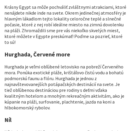
Krásny Egypt sa môže pochváliť zvláštnymi atrakciami, ktoré
nenájdete nikde inde na svete. Okrem jedinečnej atmosféry je
hlavným lákadlom tejto lokality celoročne teplé a slnečné
počasie, ktoré z nej robí ideálne miesto na zimnú dovolenku
na pláži. Zhromaždili sme pre vás niekoľko skvelých miest,
ktoré môžete v Egypte preskúmať! Poďme sa pozrieť, ktoré
to sú!
Hurghada, Červené more
Hurghada je veľmi obľúbené letovisko na pobreží Červeného
mora. Ponúka exotické pláže, krištáľovo čistú vodu a bohatú
podmorskú faunu a flóru. Hurghada je jednou z
najnavštevovanejších potápačských destinácií na svete. Je
tiež obľúbenou destináciou pre rodiny s deťmi vďaka
kvalitným hotelom a mnohým rekreačným aktivitám, ako je
kúpanie na pláži, surfovanie, plachtenie, jazda na koni a
hlbokomorský rybolov.
Níl