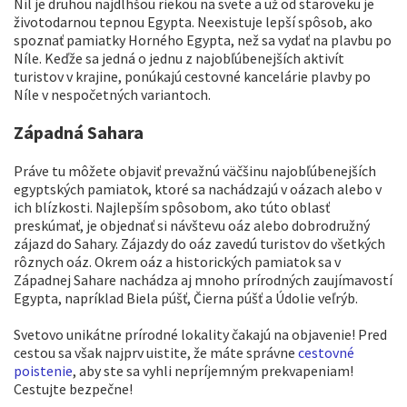
Níl je druhou najdlhšou riekou na svete a už od staroveku je
životodarnou tepnou Egypta. Neexistuje lepší spôsob, ako
spoznať pamiatky Horného Egypta, než sa vydať na plavbu po
Níle. Keďže sa jedná o jednu z najobľúbenejších aktivít
turistov v krajine, ponúkajú cestovné kancelárie plavby po
Níle v nespočetných variantoch.
Západná Sahara
Práve tu môžete objaviť prevažnú väčšinu najobľúbenejších
egyptských pamiatok, ktoré sa nachádzajú v oázach alebo v
ich blízkosti. Najlepším spôsobom, ako túto oblasť
preskúmať, je objednať si návštevu oáz alebo dobrodružný
zájazd do Sahary. Zájazdy do oáz zavedú turistov do všetkých
rôznych oáz. Okrem oáz a historických pamiatok sa v
Západnej Sahare nachádza aj mnoho prírodných zaujímavostí
Egypta, napríklad Biela púšť, Čierna púšť a Údolie veľrýb.
Svetovo unikátne prírodné lokality čakajú na objavenie! Pred
cestou sa však najprv uistite, že máte správne
cestovné
poistenie
, aby ste sa vyhli nepríjemným prekvapeniam!
Cestujte bezpečne!