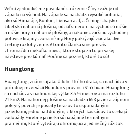
Veľmi zjednodušene povedané sa územie Číny zvažuje od
západu na východ. Na západe sa nachádza vysoké pohoria,
ako sú Himaláje, Kunlun, Tiensan atď, a Čching-chajsko-
tibetská náhorná plošina, odtiaľ smerom na východ sú nižšie
a nižšie hory a náhorné plošiny, a nakoniec väčšinu východnej
polovice krajiny tvoria nížiny. Hory pokrývajú viac ako dve
tretiny rozlohy zeme. V tomto článku sme pre vás
zhromaždili niekoľko miest, ktoré stoja za to pri vašej
návšteve preskúmať. Poďme sa pozrieť, ktoré to sú!
Huanglong
Huanglong, známe aj ako Údolie žltého draka, sa nachádza v
prírodnej rezervácii Huanlun v provincii S'-čchuan. Huanglong
sa nachádza v nadmorskej výške 3 576 metrov a má rozlohu
21 km2. Na náhornej plošine sa nachádza 693 jazier a vápnom
pokrytý povrch je posiaty terasovito usporiadanými
jazierkami, jedno nad druhým, z ktorých kaskádovito stekajú
vodopády. Farebné jazierka sú napájané termálnymi
prameňmi, ktoré vytvárajú ohromujúci a jedinečný zážitok.