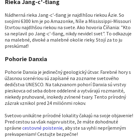
Rieka Jang-c'-ťiang
Nádherná rieka Jang-c'-ťiang je najdlhšou riekou Ázie. So
svojimi 6300 km je po Amazonke, Níle a Mississippi-Missouri
štvrtou najdlhšou riekou na svete. Ako hovoria Číňania: "Kto
sa neplavil po Jang-c'-ťiang, nikdy nevidel svet". To odkazuje
na malebné, divoké a malebné okolie rieky. Stojí za to ju
preskúmať!
Pohorie Danxia
Pohorie Danxia je jedinečný geologický útvar. Farebné hory s
úžasnou scenériou sú zapísané na zozname svetového
dedičstva UNESCO. Na takzvanom pohorí Danxia sú vrstvy
pieskovca od seba dobre oddelené a vytvárajú rozmanité,
niekedy pruhované, inokedy zvlnené tvary. Tento prírodný
zázrak vznikol pred 24 miliónmi rokov.
Svetovo unikátne prírodné lokality čakajú na svoje objavenie!
Pred cestou sa však najprv uistite, že máte dohodnuté
správne
cestovné poistenie
, aby ste sa vyhli nepríjemným
prekvapeniam! Cestujte bezpečne!