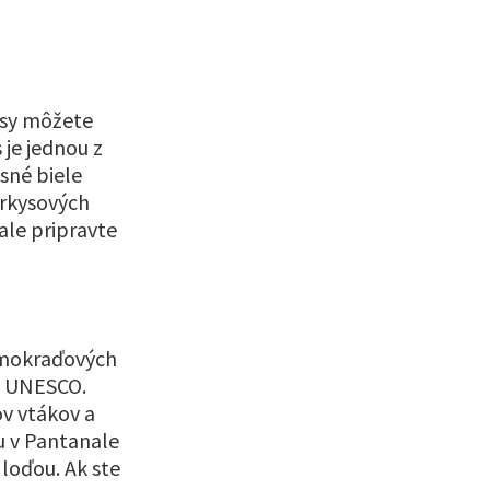
esy môžete
je jednou z
asné biele
yrkysových
le pripravte
h mokraďových
a UNESCO.
v vtákov a
u v Pantanale
 loďou. Ak ste