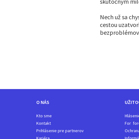
skutočným milo
Nech už sa chys
cestou uzatvor
bezproblémovú
O NÁS
UŽITO
Kto sme
Hláseni
Kontakt
For for
Prihlásenie pre partnerov
Ochran
Kariéra
Informá