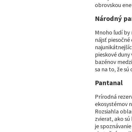
obrovskou ener
Národný pa
Mnoho ľudí by 
nájsť piesočné
najunikátnejšíc
pieskové duny 
bazénov medzi 
sa na to, že sú
Pantanal
Prírodná rezer
ekosystémov n
Rozsiahla obla
zvierat, ako s
je spoznávanie