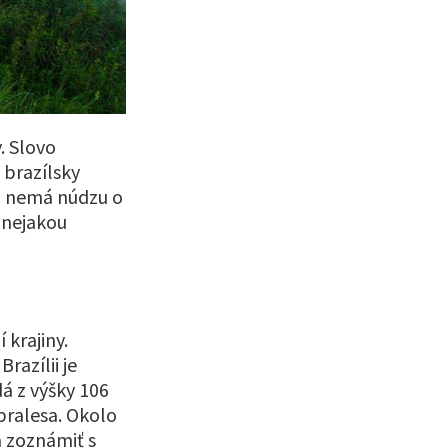
y. Slovo
 brazílsky
na nemá núdzu o
 nejakou
 krajiny.
razílii je
á z výšky 106
pralesa. Okolo
 zoznámiť s