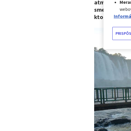
atmosféru. Jed
Mera
sme pre vás zh
webov
Informá
ktoré vám vyr
PRISPÔS