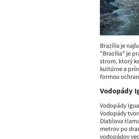
Brazília je najľ
"Brazília" je 
strom, ktorý k
kultúrne a prí
formou ochran
Vodopády I
Vodopády Iguazu
Vodopády tvori
Diablova tlama
metrov po dram
vodopádov vedi