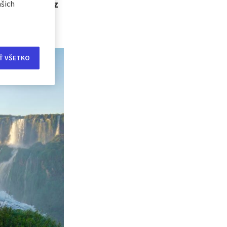
ebudete. Teraz
ašich
 Brazílie,
Ť VŠETKO