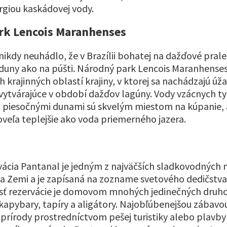
giou kaskádovej vody.
rk Lencois Maranhenses
nikdy neuhádlo, že v Brazílii bohatej na dažďové pral
 duny ako na púšti. Národný park Lencois Maranhenses 
h krajinných oblastí krajiny, v ktorej sa nachádzajú úž
vytvárajúce v období dažďov lagúny. Vody vzácnych t
piesočnými dunami sú skvelým miestom na kúpanie, a
 oveľa teplejšie ako voda priemerného jazera.
vácia Pantanal je jedným z najväčších sladkovodnýc
a Zemi a je zapísaná na zozname svetového dedičstv
sť rezervácie je domovom mnohých jedinečných druho
ú kapybary, tapíry a aligátory. Najobľúbenejšou zábavo
 prírody prostredníctvom pešej turistiky alebo plavby