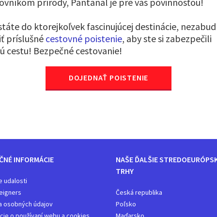
vníkom prírody, Pantanal je pre vás povinnosťou!
táte do ktorejkoľvek fascinujúcej destinácie, nezabudn
iť príslušné
cestovné poistenie
, aby ste si zabezpečili
 cestu! Bezpečné cestovanie!
DOJEDNAŤ POISTENIE
ČNÉ INFORMÁCIE
NAŠE ĎALŠIE STREDOEURÓPS
TRHY
e udalosti
eigners
Česká republika
a osobných údajov
Poľsko
cie o používaní webu a cookies
Maďarsko