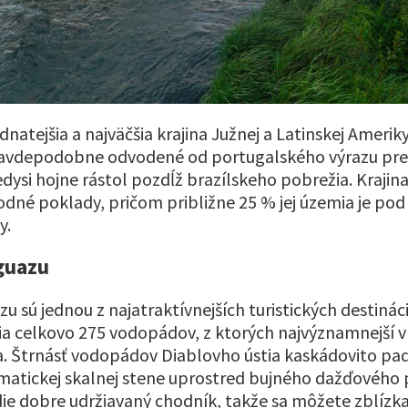
udnatejšia a najväčšia krajina Južnej a Latinskej Amerik
pravdepodobne odvodené od portugalského výrazu pre
edysi hojne rástol pozdĺž brazílskeho pobrežia. Kraji
rodné poklady, pričom približne 25 % jej územia je pod
y.
guazu
 sú jednou z najatraktívnejších turistických destinácií
a celkovo 275 vodopádov, z ktorých najvýznamnejší v B
. Štrnásť vodopádov Diablovho ústia kaskádovito pad
atickej skalnej stene uprostred bujného dažďového 
e dobre udržiavaný chodník, takže sa môžete zblízka