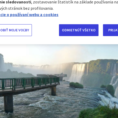
no je však isté, v krajine plnej atrakcií sa nudiť n
nie sledovanosti
, zostavovanie štatistík na základe používania n
romaždili niekoľko najkrajších prírodných pokladov
ých stránok bez profilovania.
cie o používaní webu a cookies
azia dych!
OBIŤ MOJE VOĽBY
ODMIETNÚŤ VŠETKO
PRIJA