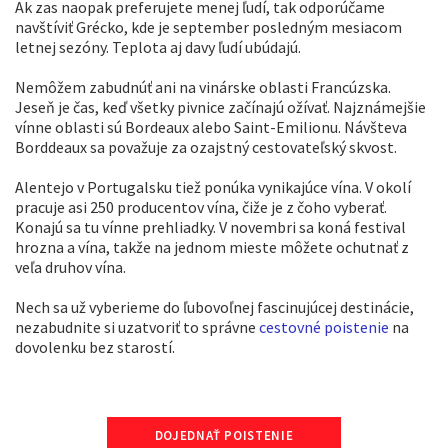
Ak zas naopak preferujete menej ľudí, tak odporúčame
navštíviť Grécko, kde je september posledným mesiacom
letnej sezóny. Teplota aj davy ľudí ubúdajú.
Nemôžem zabudnúť ani na vinárske oblasti Francúzska.
Jeseň je čas, keď všetky pivnice začínajú ožívať. Najznámejšie
vínne oblasti sú Bordeaux alebo Saint-Emilionu. Návšteva
Borddeaux sa považuje za ozajstný cestovateľský skvost.
Alentejo v Portugalsku tiež ponúka vynikajúce vína. V okolí
pracuje asi 250 producentov vína, čiže je z čoho vyberať.
Konajú sa tu vínne prehliadky. V novembri sa koná festival
hrozna a vína, takže na jednom mieste môžete ochutnať z
veľa druhov vína.
Nech sa už vyberieme do ľubovoľnej fascinujúcej destinácie,
nezabudnite si uzatvoriť to správne
cestovné poistenie
na
dovolenku bez starostí.
DOJEDNAŤ POISTENIE