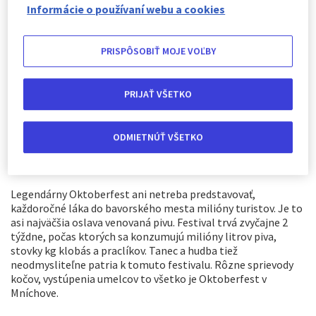
Informácie o používaní webu a cookies
čarovnej atmosféry malebného Marseile, Mallorca je
podobná voľba, kde aj v neskorej jeseni je obloha modrá a
počasie príjemné. Mallorca ponúka dostatok malebných a
PRISPÔSOBIŤ MOJE VOĽBY
historických rybárskych dedín, kde sa môžete túlať pešo
alebo na bicykli.
PRIJAŤ VŠETKO
Mnoho európskych miest organizuje plno jesenných
festivalov, ktoré vás určite očaria. Miestne špeciality a zvyky
sa postarajú o nezabudnuteľný zážitok. Príkladom takéhoto
festivalu vo Švajčiarsku je jesenný festival Lugano, ktorý
ODMIETNÚŤ VŠETKO
obohacuje mesto o turistov, rôzne ľudové kapely dodávajú
pravú festivalovú atmosféru.
Legendárny Oktoberfest ani netreba predstavovať,
každoročné láka do bavorského mesta milióny turistov. Je to
asi najväčšia oslava venovaná pivu. Festival trvá zvyčajne 2
týždne, počas ktorých sa konzumujú milióny litrov piva,
stovky kg klobás a praclíkov. Tanec a hudba tiež
neodmysliteľne patria k tomuto festivalu. Rôzne sprievody
kočov, vystúpenia umelcov to všetko je Oktoberfest v
Mníchove.