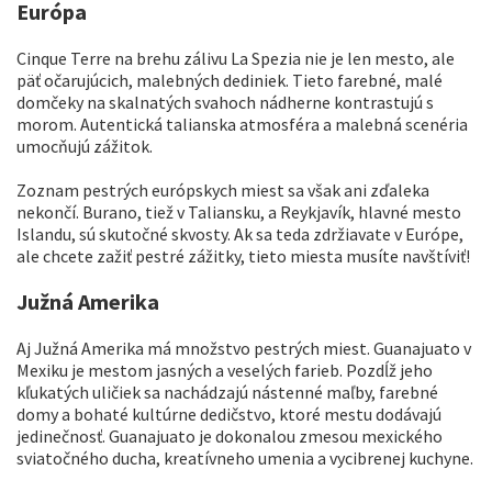
Európa
Cinque Terre na brehu zálivu La Spezia nie je len mesto, ale
päť očarujúcich, malebných dediniek. Tieto farebné, malé
domčeky na skalnatých svahoch nádherne kontrastujú s
morom. Autentická talianska atmosféra a malebná scenéria
umocňujú zážitok.
Zoznam pestrých európskych miest sa však ani zďaleka
nekončí. Burano, tiež v Taliansku, a Reykjavík, hlavné mesto
Islandu, sú skutočné skvosty. Ak sa teda zdržiavate v Európe,
ale chcete zažiť pestré zážitky, tieto miesta musíte navštíviť!
Južná Amerika
Aj Južná Amerika má množstvo pestrých miest. Guanajuato v
Mexiku je mestom jasných a veselých farieb. Pozdĺž jeho
kľukatých uličiek sa nachádzajú nástenné maľby, farebné
domy a bohaté kultúrne dedičstvo, ktoré mestu dodávajú
jedinečnosť. Guanajuato je dokonalou zmesou mexického
sviatočného ducha, kreatívneho umenia a vycibrenej kuchyne.