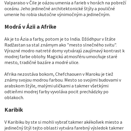
Valparaiso v Čile je oázou umenia a farieb v horách na pobreží
oceánu. Jeho jedinečné architektonické štýly a pouličné
umenie ho robia skutočne výnimočným a jedinečným.
Modrá v Ázii a Afrike
Ak je to Ázia a farby, potom je to India. Džódhpur v štáte
Radžastan sa stal známym ako "mesto slnečného svitu".
Výrazné modro natreté domy vytvárajú zaujímavý kontrast k
modrej farbe oblohy. Magickú atmosféru umocňuje staré
mesto, tradičné bazáre a modré ulice.
Afrika nezostáva bokom, Chefchaouen v Maroku je tiež
známy svojou modrou farbou. Mesto so svojimi budovami v
arabskom štýle, malými uličkami a takmer všetkými
odtieňmi modrej farby vyvoláva pocit prechádzky po
oblakoch.
Karibik
V Karibiku by ste si mohli vybrať takmer akékoľvek miesto a
jedinečný štýl tejto oblasti vytvára farebný výsledok takmer