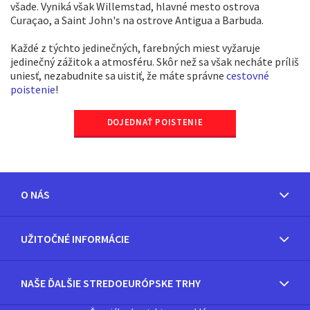
všade. Vyniká však Willemstad, hlavné mesto ostrova
Curaçao, a Saint John's na ostrove Antigua a Barbuda.
Každé z týchto jedinečných, farebných miest vyžaruje
jedinečný zážitok a atmosféru. Skôr než sa však necháte príliš
uniesť, nezabudnite sa uistiť, že máte správne
cestovné
poistenie
!
DOJEDNAŤ POISTENIE
O NÁS
UŽITOČNÉ INFORMÁCIE
NAŠE ĎALŠIE STREDOEURÓPSKE TRHY