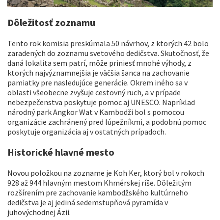
Dôležitosť zoznamu
Tento rok komisia preskúmala 50 návrhov, z ktorých 42 bolo
zaradených do zoznamu svetového dedičstva. Skutočnosť, že
daná lokalita sem patrí, môže priniesť mnohé výhody, z
ktorých najvýznamnejšia je väčšia šanca na zachovanie
pamiatky pre nasledujúce generácie. Okrem iného sa v
oblasti všeobecne zvyšuje cestovný ruch, a v prípade
nebezpečenstva poskytuje pomoc aj UNESCO. Napríklad
národný park Angkor Wat v Kambodži bol s pomocou
organizácie zachránený pred lúpežníkmi, a podobnú pomoc
poskytuje organizácia aj v ostatných prípadoch.
Historické hlavné mesto
Novou položkou na zozname je Koh Ker, ktorý bol v rokoch
928 až 944 hlavným mestom Khmérskej ríše. Dôležitým
rozšírením pre zachovanie kambodžského kultúrneho
dedičstva je aj jediná sedemstupňová pyramída v
juhovýchodnej Ázii.