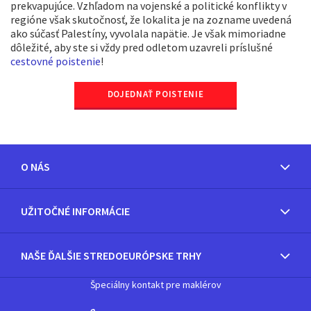
prekvapujúce. Vzhľadom na vojenské a politické konflikty v
regióne však skutočnosť, že lokalita je na zozname uvedená
ako súčasť Palestíny, vyvolala napätie. Je však mimoriadne
dôležité, aby ste si vždy pred odletom uzavreli príslušné
cestovné poistenie
!
DOJEDNAŤ POISTENIE
O NÁS
UŽITOČNÉ INFORMÁCIE
NAŠE ĎALŠIE STREDOEURÓPSKE TRHY
Špeciálny kontakt pre maklérov