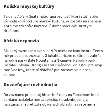
Kolíska mayskej kultúry
Tak'alig Ab'aj v Guatemale, raná pevnosť, ktorá slúžila ako
východiskový bod pre mayskú kultúru, sa dostala na zoznam.
Toto miesto stále navštevujú domorodci kvôli určitým
rituálom.
Africká expanzia
Afrika výrazne zaostáva s iba 9 % miest na kontinente. Tento
rok pribudlo do zoznamu 8 lokalít, pričom rozšírenie zahŕňa
národné parky Bale Mountains a Nyungwe. Národný park
Odzala-Kokoua v Kongu sa stal chránenou oblasťou pre svoje
masívne lesy, ktoré sú dôležité pre zachovanie biotopu
slonov.
Rozdeľujúce rozhodnutia
Do zoznamu pribudli aj historické ruiny na Západnom brehu
Jordánu neďaleko mesta Jericho. Zaradenie jednej z
najstarších nepretržite obývaných oblastí na svete nie je