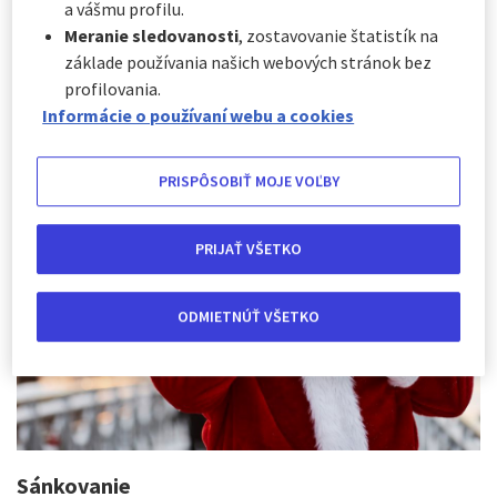
a vášmu profilu.
Často, keď počujeme meno Laponsko, okamžite sa nám
Meranie sledovanosti
, zostavovanie štatistík na
vybaví Santa Claus a Santova dedina, kde sa Santa a jeho
základe používania našich webových stránok bez
malí pomocníci celý rok pripravujú na Vianoce v jeho
dielni, aby obdarovali dobré deti po celom svete.
profilovania.
Laponsko však ponúka oveľa viac.
Informácie o používaní webu a cookies
PRISPÔSOBIŤ MOJE VOĽBY
PRIJAŤ VŠETKO
ODMIETNÚŤ VŠETKO
Sánkovanie