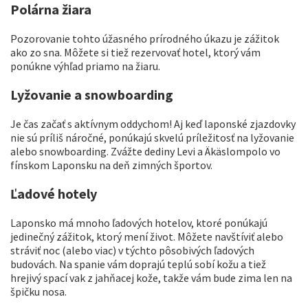
Polárna žiara
Pozorovanie tohto úžasného prírodného úkazu je zážitok
ako zo sna. Môžete si tiež rezervovať hotel, ktorý vám
ponúkne výhľad priamo na žiaru.
Lyžovanie a snowboarding
Je čas začať s aktívnym oddychom! Aj keď laponské zjazdovky
nie sú príliš náročné, ponúkajú skvelú príležitosť na lyžovanie
alebo snowboarding. Zvážte dediny Levi a Äkäslompolo vo
fínskom Laponsku na deň zimných športov.
Ľadové hotely
Laponsko má mnoho ľadových hotelov, ktoré ponúkajú
jedinečný zážitok, ktorý mení život. Môžete navštíviť alebo
stráviť noc (alebo viac) v týchto pôsobivých ľadových
budovách. Na spanie vám doprajú teplú sobí kožu a tiež
hrejivý spací vak z jahňacej kože, takže vám bude zima len na
špičku nosa.