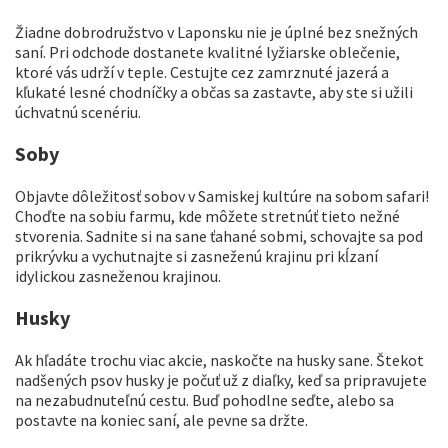
Žiadne dobrodružstvo v Laponsku nie je úplné bez snežných
saní. Pri odchode dostanete kvalitné lyžiarske oblečenie,
ktoré vás udrží v teple. Cestujte cez zamrznuté jazerá a
kľukaté lesné chodníčky a občas sa zastavte, aby ste si užili
úchvatnú scenériu.
Soby
Objavte dôležitosť sobov v Samiskej kultúre na sobom safari!
Choďte na sobiu farmu, kde môžete stretnúť tieto nežné
stvorenia. Sadnite si na sane ťahané sobmi, schovajte sa pod
prikrývku a vychutnajte si zasneženú krajinu pri kĺzaní
idylickou zasneženou krajinou.
Husky
Ak hľadáte trochu viac akcie, naskočte na husky sane. Štekot
nadšených psov husky je počuť už z diaľky, keď sa pripravujete
na nezabudnuteľnú cestu. Buď pohodlne seďte, alebo sa
postavte na koniec saní, ale pevne sa držte.