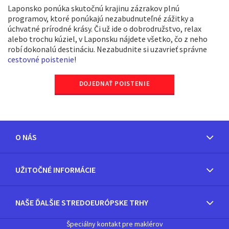
Laponsko ponúka skutočnú krajinu zázrakov plnú
programov, ktoré ponúkajú nezabudnuteľné zážitky a
úchvatné prírodné krásy. Či už ide o dobrodružstvo, relax
alebo trochu kúziel, v Laponsku nájdete všetko, čo z neho
robí dokonalú destináciu. Nezabudnite si uzavrieť správne
cestovné poistenie
!
DOJEDNAŤ POISTENIE
O NÁS
UŽITOČNÉ INFORMÁCIE
NAŠE ĎALŠIE STREDOEURÓPSKE TRHY
Špeciálny kontakt pre maklérov