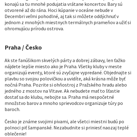
konajú sa tu mnohé podujatia vrátane koncertov. Bary sú
otvorené až do rána. Hoci kúpanie v oceáne nebude v
Decembri veľmi pohodlné, aj tak si môžete oddýchnuť v
jednom z mnohých miestnych termálnych prameňov a užiť si
ohromujúcu prírodu ostrova.
Praha / Česko
Ak ste fanúšikom skvelých párty a dobrej zábavy, len ťažko
nájdete lepšie miesto ako je Praha. Všetky kluby v meste
organizujú eventy, ktoré sú zvyčajne vypredané. Objednajte si
plavbu so svojou polovičkou a uvidíte, aká krásna môže byť
nočná Praha. Pozrite si ohňostroj z Pražského hradu alebo
jedného z mostov na Vltave. Ak nebudete mať to šťastie
dostať sa do klubu, nebojte sa. Praha má nespočetné
množstvo barov a mnoho sprievodcov organizuje túry po
baroch.
Česko je známe svojimi pivami, ale všetci miestni budú po
polnoci piť šampanské. Nezabudnite si priniesť naozaj teplé
oblečenie!