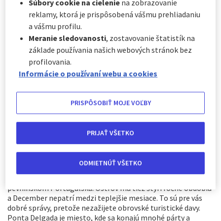
Súbory cookie na cielenie
na zobrazovanie
Ak vás už nebaví každý rok sledovať ohňostroj s tými
reklamy, ktorá je prispôsobená vášmu prehliadaniu
istými ľuďmi na rovnakom mieste, odporúčame vám
a vášmu profilu.
niekoľko miest. Chcete vidieť najúžasnejší ohňostroj
Meranie sledovanosti
, zostavovanie štatistík na
alebo by ste radšej cítili piesok pod nohami a
vychutnávali si drink pri mori? Európa je plná možností a
základe používania našich webových stránok bez
ľudia každý rok počas tohto obdobia veľa cestujú.
profilovania.
Informácie o používaní webu a cookies
DOJEDNAŤ POISTENIE
PRISPÔSOBIŤ MOJE VOĽBY
Ostrov Sao Miguel / Portugalsko
PRIJAŤ VŠETKO
Vďaka svojej geografickej polohe, klíme, krajine a plážam si
tento ostrov vyslúžil prezývku „európsky Havaj“. Môžeme len
súhlasiť. Nachádza sa uprostred Atlantického oceánu, ale
ODMIETNÚŤ VŠETKO
stále je dostupný európskymi nízkonákladovými leteckými
spoločnosťami a zvyčajne vám stačí jedno medzipristátie v
pevninskom Portugalsku. Ostrov má tiež štyri ročné obdobia
a December nepatrí medzi teplejšie mesiace. To sú pre vás
dobré správy, pretože nezažijete obrovské turistické davy.
Ponta Delgada je miesto, kde sa konajú mnohé párty a