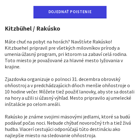
DOJEDNAŤ POISTENIE
Kitzbühel / Rakúsko
Máte chuť na pobyt na horách? Navštívte Rakúsko!
Kitzbuehel pripravil pre všetkých milovníkov prírody a
umenia úžasný program, pri ktorom sa zabaví celá rodina.
Toto miesto je považované za hlavné mesto lyžovania v
krajine.
Zjazdovka organizuje o polnoci 31. decembra obrovský
ohňostroj a v predchádzajúcich dňoch menšie ohňostroje o
10 hodine večer. Môžete tiež použiť lanovky, aby ste sa dostali
na hory a užili si úžasný výhľad. Mesto pripravilo aj umelecké
inštalácie po celom areáli.
Rakúsko je známe svojimi mäsovými jedlami, ktoré sa budú
podávať počas noci. Nebude chýbať novoročný trh a tiež živá
hudba. Viacerí cestujúci odporúčajú túto destináciu ako
najlepšie miesto na sledovanie ohňostroja.