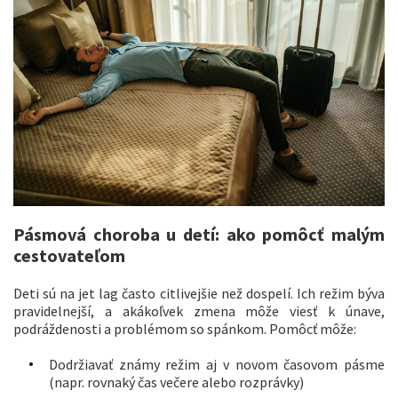
Pásmová choroba u detí: ako pomôcť malým
cestovateľom
Deti sú na jet lag často citlivejšie než dospelí. Ich režim býva
pravidelnejší, a akákoľvek zmena môže viesť k únave,
podráždenosti a problémom so spánkom. Pomôcť môže:
Dodržiavať známy režim aj v novom časovom pásme
(napr. rovnaký čas večere alebo rozprávky)