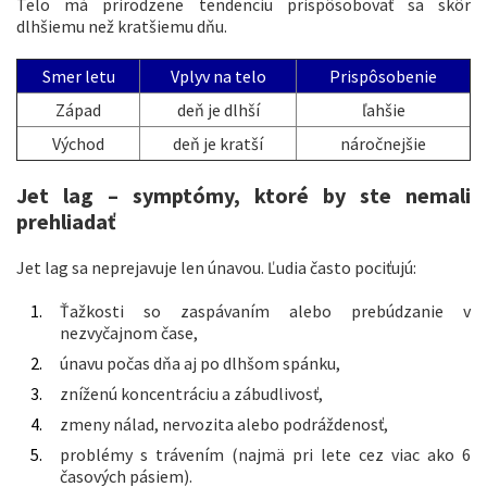
Telo má prirodzene tendenciu prispôsobovať sa skôr
dlhšiemu než kratšiemu dňu.
Smer letu
Vplyv na telo
Prispôsobenie
Západ
deň je dlhší
ľahšie
Východ
deň je kratší
náročnejšie
Jet lag – symptómy, ktoré by ste nemali
prehliadať
Jet lag sa neprejavuje len únavou. Ľudia často pociťujú:
Ťažkosti so zaspávaním alebo prebúdzanie v
nezvyčajnom čase,
únavu počas dňa aj po dlhšom spánku,
zníženú koncentráciu a zábudlivosť,
zmeny nálad, nervozita alebo podráždenosť,
problémy s trávením (najmä pri lete cez viac ako 6
časových pásiem).