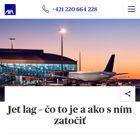
+421 220 664 228
Jet lag – čo to je a ako s ním
Na tejto webovej stránke sa zbierajú súbory cookie.
zatočiť
Počas prehliadania webovej stránky sa vypúšťajú
funkčné a technické súbory cookie
(nevyhnutne