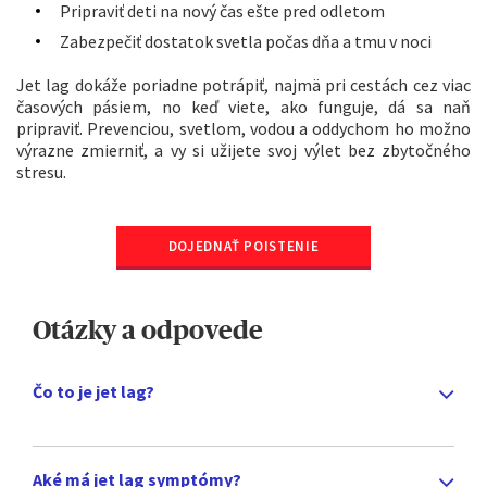
Pripraviť deti na nový čas ešte pred odletom
Zabezpečiť dostatok svetla počas dňa a tmu v noci
Jet lag dokáže poriadne potrápiť, najmä pri cestách cez viac
časových pásiem, no keď viete, ako funguje, dá sa naň
pripraviť. Prevenciou, svetlom, vodou a oddychom ho možno
výrazne zmierniť, a vy si užijete svoj výlet bez zbytočného
stresu.
DOJEDNAŤ POISTENIE
Otázky a odpovede
Čo to je jet lag?
Aké má jet lag symptómy?