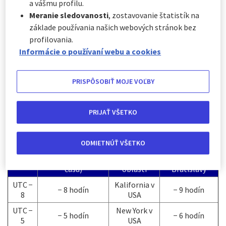
pásmovej choroby.
a vášmu profilu.
Meranie sledovanosti
, zostavovanie štatistík na
Čo to vlastne je časové pásmo?
základe používania našich webových stránok bez
profilovania.
Časové pásmo predstavuje konkrétnu oblasť na Zemi, kde
Informácie o používaní webu a cookies
platí rovnaký miestny čas.
Zem je rozdelená na približne 24 takýchto pásiem.
Každé susedné pásmo sa líši od ďalšieho približne o
PRISPÔSOBIŤ MOJE VOĽBY
jednu hodinu.
Tento systém zabezpečuje, že čas v danej oblasti
PRIJAŤ VŠETKO
zodpovedá prirodzenému striedaniu dňa a noci podľa
polohy Slnka.
ODMIETNÚŤ VŠETKO
Posun oproti UTC
Príklad
Rozdiel v
Časové
(univerzálnemu
krajiny alebo
hodinách od
pásmo
času)
oblasti
Bratislavy
UTC −
Kalifornia v
− 8 hodín
− 9 hodín
8
USA
UTC −
New York v
− 5 hodín
− 6 hodín
5
USA