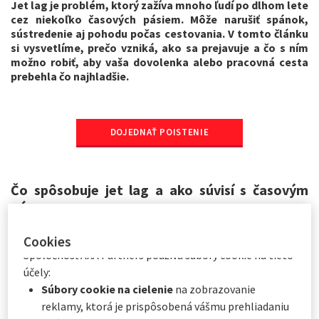
Jet lag je problém, ktorý zažíva mnoho ľudí po dlhom lete
potrebné). Voliteľné súbory cookie môže spoločnosť
cez niekoľko časových pásiem. Môže narušiť spánok,
AXA Partners alebo poskytovatelia tretích strán
sústredenie aj pohodu počas cestovania. V tomto článku
si vysvetlíme, prečo vzniká, ako sa prejavuje a čo s ním
vypustiť na nižšie uvedené účely. Máte možnosť
prijať
možno robiť, aby vaša dovolenka alebo pracovná cesta
alebo
odmietnuť vkladanie súborov cookie
. Vaše
prebehla čo najhladšie.
preferencie budeme uchovávať po dobu
6
mesiacov.
Prostredníctvom Centra preferencií súborov cookie
môžete súhlasiť so všetkými alebo len s niektorými
DOJEDNAŤ POISTENIE
voliteľnými súbormi cookie v závislosti od ich kategórie:
Okamžite kliknutím na „
Prispôsobiť moje voľby
“
nižšie, alebo
Kedykoľvek kliknutím na „
Centrum preferencií
Čo spôsobuje jet lag a ako súvisí s časovým
súborov cookie
“, ktoré je k dispozícii v päte
pásmom
webovej stránky.
Jet lag vzniká, keď preletíme viacero časových pásiem a naše
Cookies
telo sa nevie okamžite prispôsobiť novému dennému režimu.
Spoločnosť AXA Partners používa súbory cookie na tieto
Naše vnútorné hodiny (tzv. cirkadiánny rytmus) fungujú podľa
účely:
miesta, odkiaľ sme vyrazili, a zrazu sú v rozpore s realitou na
Súbory cookie na cielenie
na zobrazovanie
novom mieste.
Výsledkom je pocit nevyspatosti,
reklamy, ktorá je prispôsobená vášmu prehliadaniu
podráždenosti a narušeného spánku – typické príznaky