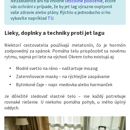
Nezabudnite ani na vhodné
cestovné poistenie
, ktoré
vás ochráni v prípade, že by jet lag výrazne ovplyvnil
vaše zdravie alebo plány. Rýchlo a jednoducho si ho
vybavíte napríklad
TU
.
Lieky, doplnky a techniky proti jet lagu
Niektorí cestovatelia používajú melatonín, čo je hormón
zodpovedný za spánok. Pomáha telu prispôsobiť sa novému
rytmu, najmä pri lete na východ. Okrem toho existujú aj:
Modré svetlo na ráno – naštartuje mozog
Zatemňovacie masky – na rýchlejšie zaspávanie
Bylinkové čaje – napr. medovka alebo harmanček
Je dôležité sledovať vlastné telo – nie každý potrebuje
rovnaké riešenie. U niekoho pomáha pohyb, u iného úplný
oddych.