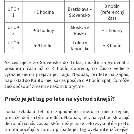
0 hodín
UTC +
Bratislava –
+ 1 hodina
(referenčný
1
Slovensko
čas)
UTC +
Moskva v
+ 3 hodiny
+ 2 hodiny
3
Rusku
UTC +
Tokio v
+ 9 hodín
+ 8 hodín
9
Japonsku
Ak cestujete zo Slovenska do Tokia, musíte sa vyrovnať s
posunom času až o 8 hodín dopredu, čo často vedie k
výraznejšiemu prejavu jet lagu. Naopak, pri lete na západ,
napríklad do Kalifornie, sa čas posúva o 9 hodín späť, čo môže
tiež spôsobiť zmenu v našom biorytme.
Prečo je jet lag po lete na východ silnejší?
Ľudia zvládajú let do západného smeru o niečo lepšie,
pretože deň sa tým predlúži. Naopak, lety na východ skracujú
deň a nútia nás zaspať skôr, než je naše telo zvyknuté – preto
mnohí pociťujú v tomto prípade jet lag oveľa intenzívnejšie.