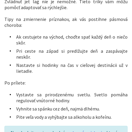
Zvládnuť jet lag nie je nemožné. Tieto triky vám môžu
pomôcť adaptovať sa rýchlejšie.
Tipy na zmiernenie príznakov, ak vás postihne pásmová
choroba:
Ak cestujete na východ, choďte spať každý deň o niečo
skôr.
Pri ceste na západ si predlžujte deň a zaspávajte
neskôr.
Nastavte si hodinky na čas v cieľovej destinácii už v
lietadle.
Po prílete:
Vystavte sa prirodzenému svetlu. Svetlo pomáha
regulovať vnútorné hodiny.
Vyhnite sa spánku cez deň, najmä dlhému.
Pite veľa vody a vyhýbajte sa alkoholu a kofeínu.