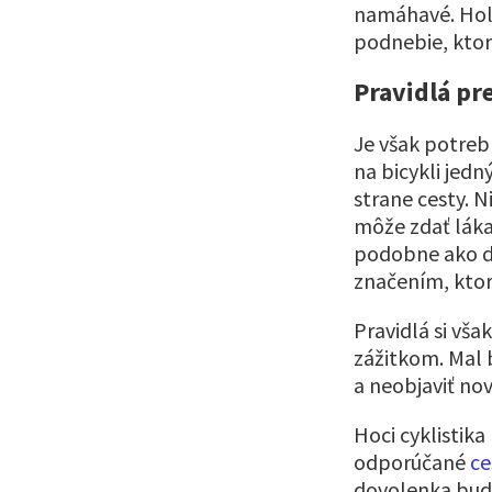
namáhavé. Hola
podnebie, ktor
Pravidlá pre
Je však potreb
na bicykli jed
strane cesty. N
môže zdať lákav
podobne ako d
značením, ktor
Pravidlá si vša
zážitkom. Mal b
a neobjaviť no
Hoci cyklistik
odporúčané
ce
dovolenka bude