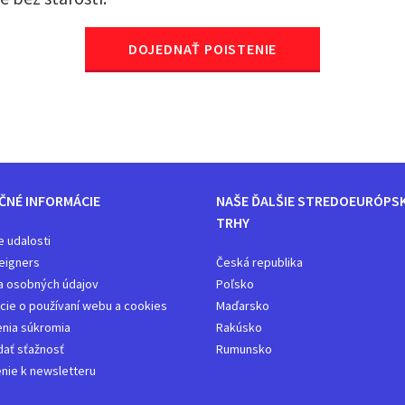
DOJEDNAŤ POISTENIE
ČNÉ INFORMÁCIE
NAŠE ĎALŠIE STREDOEURÓPS
TRHY
e udalosti
eigners
Česká republika
a osobných údajov
Poľsko
cie o používaní webu a cookies
Maďarsko
nia súkromia
Rakúsko
ať sťažnosť
Rumunsko
enie k newsletteru