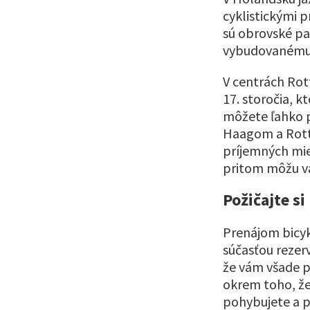
cyklistickými 
sú obrovské pa
vybudovanému s
V centrách Rot
17. storočia, k
môžete ľahko 
Haagom a Rotte
príjemných mie
pritom môžu va
Požičajte s
Prenájom bicyk
súčasťou rezer
že vám všade po
okrem toho, že 
pohybujete a po