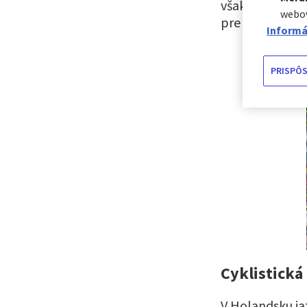
však môže byť n
webov
pre cyklistiku 
Informá
PRISPÔS
Cyklistická
V Holandsku ja