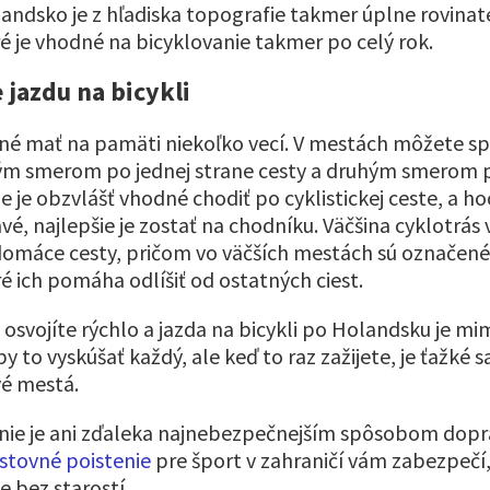
ndsko je z hľadiska topografie takmer úplne rovinat
é je vhodné na bicyklovanie takmer po celý rok.
 jazdu na bicykli
né mať na pamäti niekoľko vecí. V mestách môžete spr
ným smerom po jednej strane cesty a druhým smerom 
ie je obzvlášť vhodné chodiť po cyklistickej ceste, a ho
é, najlepšie je zostať na chodníku. Väčšina cyklotrás 
omáce cesty, pričom vo väčších mestách sú označen
é ich pomáha odlíšiť od ostatných ciest.
k osvojíte rýchlo a jazda na bicykli po Holandsku je 
y to vyskúšať každý, ale keď to raz zažijete, je ťažké s
vé mestá.
a nie je ani zďaleka najnebezpečnejším spôsobom dopr
stovné poistenie
pre šport v zahraničí vám zabezpečí,
 bez starostí.