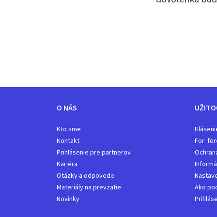
O NÁS
UŽITO
Kto sme
Hláseni
Kontakt
For for
Prihlásenie pre partnerov
Ochran
Kariéra
Informá
Otázky a odpovede
Nastave
Materiály na prevzatie
Ako pod
Novinky
Prihlás