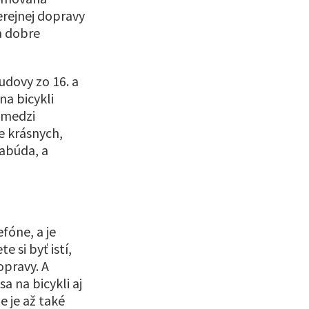
erejnej dopravy
a dobre
dovy zo 16. a
na bicykli
 medzi
e krásnych,
zabúda, a
fóne, a je
 si byť istí,
opravy. A
a na bicykli aj
e je až také