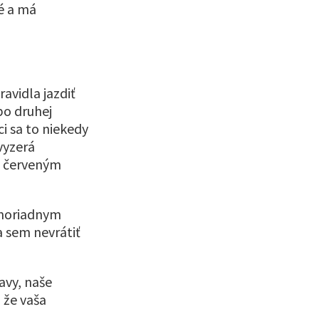
é a má
avidla jazdiť
po druhej
ci sa to niekedy
vyzerá
é červeným
mimoriadnym
a sem nevrátiť
avy, naše
 že vaša