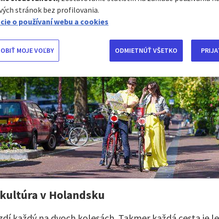
iekedy stresujúce. Existuje však niekoľko krajín, kde je
ých stránok bez profilovania.
dokonalá.
cie o používaní webu a cookies
OBIŤ MOJE VOĽBY
ODMIETNÚŤ VŠETKO
PRIJA
 kultúra v Holandsku
zdí každý na dvoch kolesách. Takmer každá cesta je 