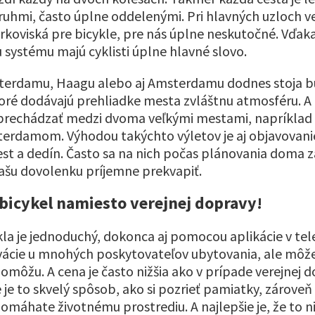
pruhmi, často úplne oddelenými. Pri hlavných uzloch v
rkoviská pre bicykle, pre nás úplne neskutočné. Vďak
ystému majú cyklisti úplne hlavné slovo.
terdamu, Haagu alebo aj Amsterdamu dodnes stoja bu
toré dodávajú prehliadke mesta zvláštnu atmosféru. A 
prechádzať medzi dvoma veľkými mestami, napríklad
rdamom. Výhodou takýchto výletov je aj objavovani
st a dedín. Často sa na nich počas plánovania doma 
šu dovolenku príjemne prekvapiť.
i bicykel namiesto verejnej dopravy!
la je jednoduchý, dokonca aj pomocou aplikácie v tele
vácie u mnohých poskytovateľov ubytovania, ale môžete
môžu. A cena je často nižšia ako v prípade verejnej d
je to skvelý spôsob, ako si pozrieť pamiatky, zároveň s
máhate životnému prostrediu. A najlepšie je, že to ni