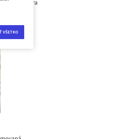
 infraštruktúra
Ť VŠETKO
lemovaná