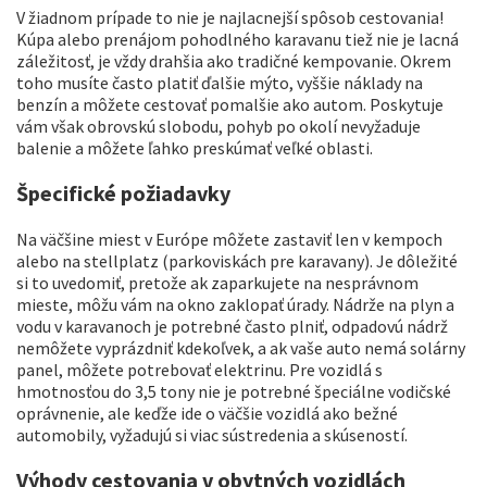
V žiadnom prípade to nie je najlacnejší spôsob cestovania!
Kúpa alebo prenájom pohodlného karavanu tiež nie je lacná
záležitosť, je vždy drahšia ako tradičné kempovanie. Okrem
toho musíte často platiť ďalšie mýto, vyššie náklady na
benzín a môžete cestovať pomalšie ako autom. Poskytuje
vám však obrovskú slobodu, pohyb po okolí nevyžaduje
balenie a môžete ľahko preskúmať veľké oblasti.
Špecifické požiadavky
Na väčšine miest v Európe môžete zastaviť len v kempoch
alebo na stellplatz (parkoviskách pre karavany). Je dôležité
si to uvedomiť, pretože ak zaparkujete na nesprávnom
mieste, môžu vám na okno zaklopať úrady. Nádrže na plyn a
vodu v karavanoch je potrebné často plniť, odpadovú nádrž
nemôžete vyprázdniť kdekoľvek, a ak vaše auto nemá solárny
panel, môžete potrebovať elektrinu. Pre vozidlá s
hmotnosťou do 3,5 tony nie je potrebné špeciálne vodičské
oprávnenie, ale keďže ide o väčšie vozidlá ako bežné
automobily, vyžadujú si viac sústredenia a skúseností.
Výhody cestovania v obytných vozidlách