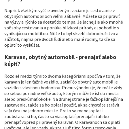
Napriek všetkým vyššie uvedeným veciam je cestovanie v
obytných automobiloch veľmi zábavné. Môžete sa pripraviť
na výzvy a rýchlo sa dostať do tempa. Je lacnejšie ako mnohé
spôsoby cestovania a ponúka blízkosť prírody aj pohodlie s
vynikajúcou mobilitou. Môže to byť skvelé dobrodružstvo a
zážitok, najmä pre dvoch ľudí alebo malé rodiny, takže sa
oplatí to vyskúšať.
Karavan, obytný automobil - prenajať alebo
kúpiť?
Rozdiel medzi týmito dvoma kategóriami spočíva v tom, že
karavan je len ťažné vozidlo, zatiaľ čo obytný automobil je
vozidlo s vlastnou hodnotou. Prvou výhodou je, že máte vždy
so sebou poriadne veľké auto, ktorým môžete ísť do mesta
alebo preskúmať okolie. Na druhej strane je ťažkopádnejší na
zastavenie, takže sa ho oplatí použiť, ak sa chystáte stráviť
veľa času na jednom mieste. Preto sa menej oplatí
zaobstarať si ho, často sa viac oplatí prenajať si alebo
prenajať vopred pripravený karavan. O karavanoch sa oplatí
uvažovať, ale len vtedy, ak ste si už túto formu cestovania