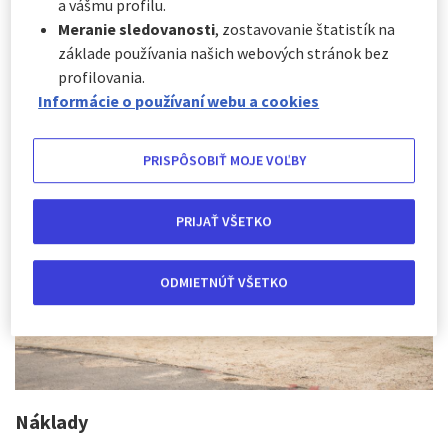
štýlu v karavane, často ako digitálny nomád.
a vášmu profilu.
Samozrejme, žáner karavanov je tu už dlho a stojí za to
Meranie sledovanosti
, zostavovanie štatistík na
ho vyskúšať. Je však potrebné mať na pamäti niekoľko
základe používania našich webových stránok bez
vecí, pretože nevýhody tohto spôsobu cestovania sa na
profilovania.
internete objavujú len zriedka.
Informácie o používaní webu a cookies
PRISPÔSOBIŤ MOJE VOĽBY
PRIJAŤ VŠETKO
ODMIETNÚŤ VŠETKO
Náklady