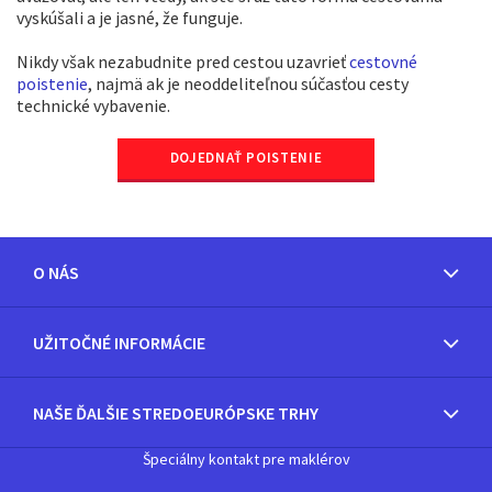
vyskúšali a je jasné, že funguje.
Nikdy však nezabudnite pred cestou uzavrieť
cestovné
poistenie
, najmä ak je neoddeliteľnou súčasťou cesty
technické vybavenie.
DOJEDNAŤ POISTENIE
O NÁS
UŽITOČNÉ INFORMÁCIE
NAŠE ĎALŠIE STREDOEURÓPSKE TRHY
Špeciálny kontakt pre maklérov