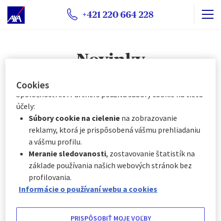
voliteľnými súbormi cookie v závislosti od ich kategórie:
+421 220 664 228
Okamžite kliknutím na „
Prispôsobiť moje voľby
“
nižšie, alebo
Kedykoľvek kliknutím na „
Centrum preferencií
Novinky
súborov cookie
“, ktoré je k dispozícii v päte
webovej stránky.
Cookies
Spoločnosť AXA Partners používa súbory cookie na tieto
účely:
Súbory cookie na cielenie
na zobrazovanie
31. 03. 2025
reklamy, ktorá je prispôsobená vášmu prehliadaniu
a vášmu profilu.
Rýchla dovolenka – víkendový pobyt v meste
Meranie sledovanosti
, zostavovanie štatistík na
základe používania našich webových stránok bez
25. 03. 2025
profilovania.
Sardínia: Poklady ostrova
Informácie o používaní webu a cookies
23. 03. 2025
PRISPÔSOBIŤ MOJE VOĽBY