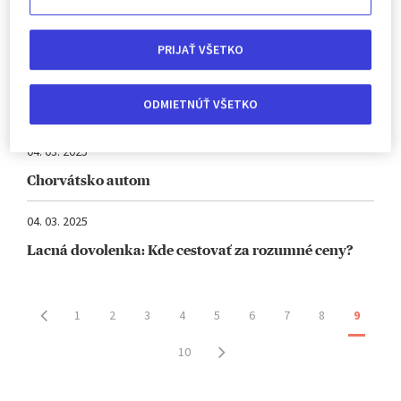
Najlepšie cestovné poistenie
18. 03. 2025
PRIJAŤ VŠETKO
Kde stráviť veľkonočné prázdniny: Tipy na
veľkonočnú dovolenku pri mori, v okolitých
ODMIETNÚŤ VŠETKO
krajinách a na Slovensku
04. 03. 2025
Chorvátsko autom
04. 03. 2025
Lacná dovolenka: Kde cestovať za rozumné ceny?
1
2
3
4
5
6
7
8
9
10